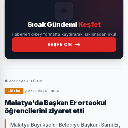
🔥
Sıcak Gündemi
Keşfet
Haberleri dikey formatta kaydırarak, sıkılmadan oku!
KEŞFE ÇIK
Ana Sayfa
EĞİTİM
EĞİTİM
27.10.2025 - 18:15
Malatya'da Başkan Er ortaokul
öğrencilerini ziyaret etti
Malatya Büyükşehir Belediye Başkanı Sami Er,