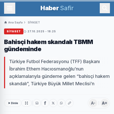
Haber
Safir
Ana Sayfa
SİYASET
SİYASET
27.10.2025 - 18:25
Bahisçi hakem skandalı TBMM
gündeminde
Türkiye Futbol Federasyonu (TFF) Başkanı
İbrahim Ethem Hacıosmanoğlu’nun
açıklamalarıyla gündeme gelen “bahisçi hakem
skandalı”, Türkiye Büyük Millet Meclisi’n
A-
A+
Dinle