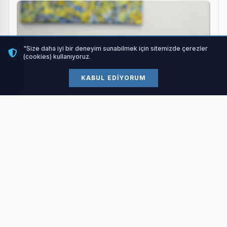
"Size daha iyi bir deneyim sunabilmek için sitemizde çerezler
(cookies) kullanıyoruz.
KABUL EDIYORUM
Disleksi (Öğrenme Güçlüğü) Nedir? Çocuğunuz
Temel Konularda Zorlanıyor Mu?
HABERI OKU
İMKAN DAHİLİNDE OKULLARIMIZIN
“
EKSİKLERİNİ TAMAMLIYORUZ”