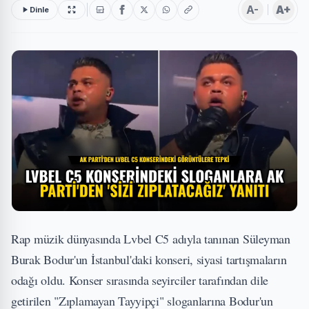
A-
A+
Dinle
Rap müzik dünyasında Lvbel C5 adıyla tanınan Süleyman
Burak Bodur'un İstanbul'daki konseri, siyasi tartışmaların
odağı oldu. Konser sırasında seyirciler tarafından dile
getirilen "Zıplamayan Tayyipçi" sloganlarına Bodur'un