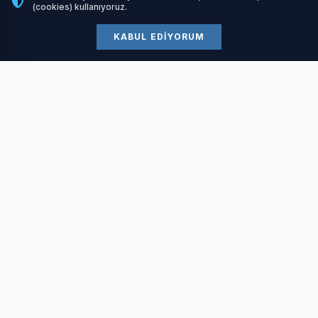
(cookies) kullanıyoruz.
ihtiyacımızı nasıl karşılayabileceğimizi detaylı bir şekilde
KABUL EDIYORUM
ele alacağız.
Su Neden Bu Kadar Önemli?
Vücudumuzdaki Temel
Görevleri
Su, vücudumuzdaki her sistemin düzgün çalışması için
temel bir bileşendir. Onun yokluğunda veya yetersizliğinde,
hayati fonksiyonlar aksamaya başlar. İşte suyun
vücudumuzdaki başlıca görevleri:
İLGİNİZİ ÇEKEBİLİR