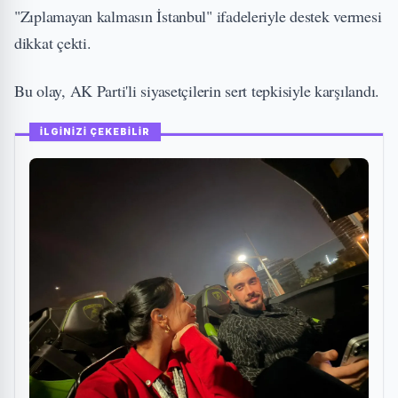
"Zıplamayan kalmasın İstanbul" ifadeleriyle destek vermesi
dikkat çekti.
Bu olay, AK Parti'li siyasetçilerin sert tepkisiyle karşılandı.
İLGİNİZİ ÇEKEBİLİR