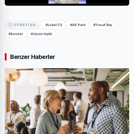
#Lvbel C5
#AK Parti
#Yusuf İbiş
ETIKETLER:
#konser
#siyasi tepki
Benzer Haberler