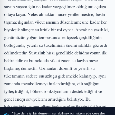
suyun yaşam için ne kadar vazgeçilmez olduğunu açıkça
ortaya koyar. Nefes almaktan hücre yenilenmesine, besin
taşımacılığından vücut ısısının düzenlenmesine kadar her
biyolojik süreçte su kritik bir rol oynar. Ancak ne yazık ki,
günümüzün yoğun temposunda ve içecek çeşitliliğinin
bolluğunda, yeterli su tüketiminin önemi sıklıkla göz ardı
edilmektedir. Susuzluk hissi genellikle dehidrasyonun ilk
belirtisidir ve bu noktada vücut zaten su kaybetmeye
başlamış demektir. Uzmanlar, düzenli ve yeterli su
tüketiminin sadece susuzluğu gidermekle kalmayıp, aynı
zamanda metabolizmayı hızlandırdığını, cilt sağlığını
iyileştirdiğini, böbrek fonksiyonlarını desteklediğini ve
genel enerji seviyelerini artırdığını belirtiyor. Bu
haberimizde, suyun vücut fonksiyonları üzerindeki hayati
rolünü, dehidrasyonun tehlikelerini ve günlük su
"Size daha iyi bir deneyim sunabilmek için sitemizde çerezler