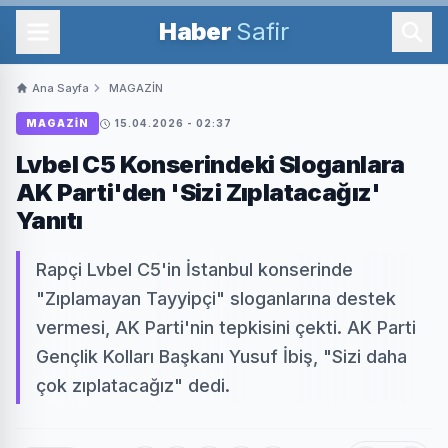
Haber
Safir
Ana Sayfa
MAGAZİN
MAGAZİN
15.04.2026 - 02:37
Lvbel C5 Konserindeki Sloganlara
AK Parti'den 'Sizi Zıplatacağız'
Yanıtı
Rapçi Lvbel C5'in İstanbul konserinde
"Zıplamayan Tayyipçi" sloganlarına destek
vermesi, AK Parti'nin tepkisini çekti. AK Parti
Gençlik Kolları Başkanı Yusuf İbiş, "Sizi daha
çok zıplatacağız" dedi.