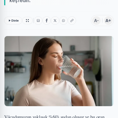
keşfedin.
A-
A+
Dinle
Vücudumuzun yaklaşık %60'ı sudan oluşur ve bu oran,