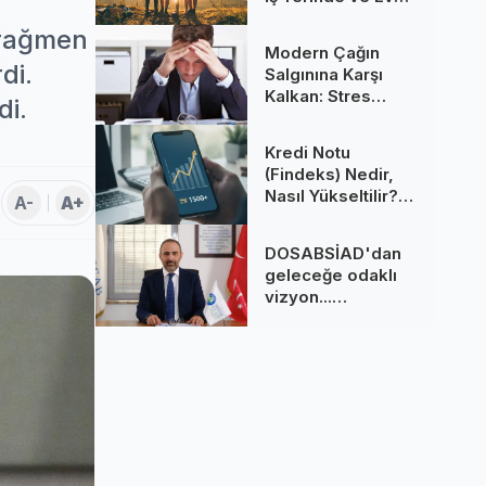
Yaşanan Kuşak
 rağmen
Çatışmaları
Modern Çağın
di.
Salgınına Karşı
Kalkan: Stres
di.
Yönetimi
Teknikleri ve
Kredi Notu
Zihinsel Esenliğin
(Findeks) Nedir,
Anahtarı
Nasıl Yükseltilir?
A-
A+
Bankaların Sır Gibi
Sakladığı
DOSABSİAD'dan
Puanlama Sistemi
geleceğe odaklı
vizyon...
DOSABSİAD 2026
rotasını çizdi