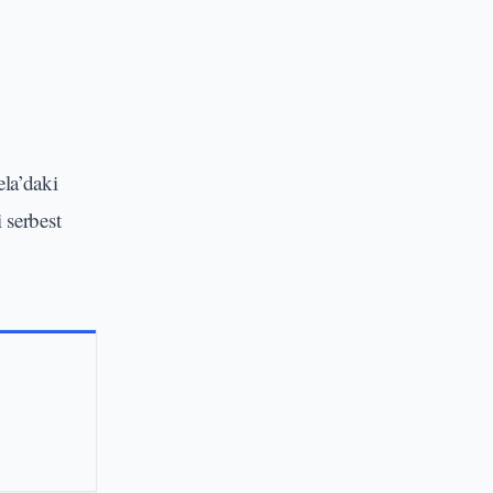
ela’daki
 serbest