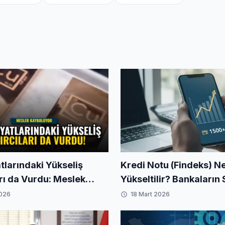
atlarındaki Yükseliş
Kredi Notu (Findeks) Ne
arı da Vurdu: Meslek
Yükseltilir? Bankaların S
yor
Sakladığı Puanlama Sis
2026
18 Mart 2026