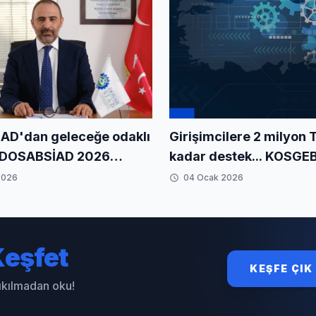
Girişimcilere 2 milyon 
AD'dan geleceğe odaklı
kadar destek... KOSGE
. DOSABSİAD 2026
programı için son başv
çizdi
2026
04 Ocak 2026
Ocak
eşfet
KEŞFE ÇIK
sıkılmadan oku!