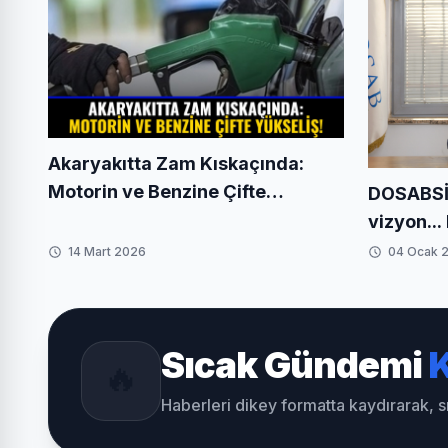
Akaryakıtta Zam Kıskaçında:
Motorin ve Benzine Çifte
DOSABSİ
Yükseliş!
vizyon..
rotasını 
14 Mart 2026
04 Ocak 
Sıcak Gündemi
K
🔥
Haberleri dikey formatta kaydırarak, 