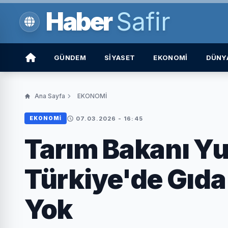
Haber
Safir
GÜNDEM
SİYASET
EKONOMİ
DÜNY
Ana Sayfa
EKONOMİ
07.03.2026 - 16:45
EKONOMİ
Tarım Bakanı Yu
Türkiye'de Gıda 
Yok