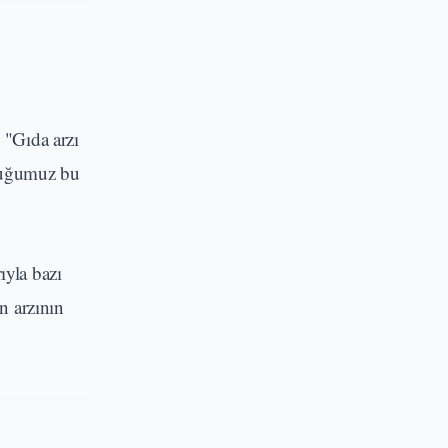
 "Gıda arzı
lduğumuz bu
ıyla bazı
n arzının