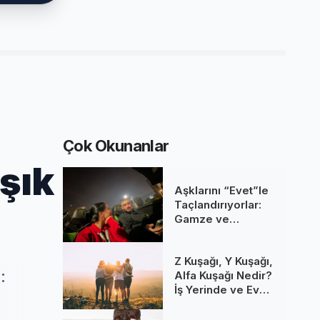
Çok Okunanlar
şık
Aşklarını “Evet”le
Taçlandırıyorlar:
Gamze ve
Gökhan’ın Haziran
Düğünü Şimdiden
Z Kuşağı, Y Kuşağı,
Gündemde!
:
Alfa Kuşağı Nedir?
İş Yerinde ve Evde
Yaşanan Kuşak
Çatışmaları