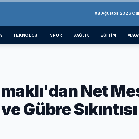
08 Ağustos 2026 Cu
A
TEKNOLOJİ
SPOR
SAĞLIK
EĞİTİM
MAGA
maklı'dan Net Me
ve Gübre Sıkıntısı