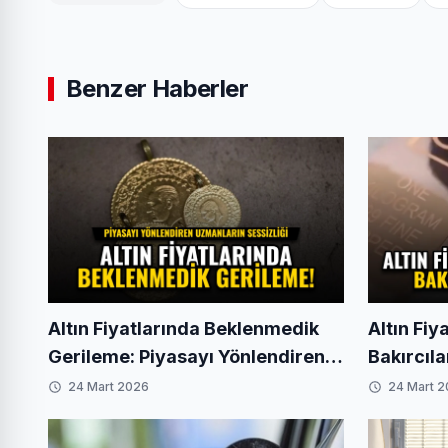
Benzer Haberler
Altın Fiyatlarında Beklenmedik
Altın Fiy
Gerileme: Piyasayı Yönlendiren
Bakırcıl
Uzmanların Sessizliği
Kaybolu
24 Mart 2026
24 Mart 