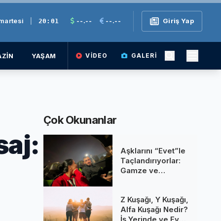
martesi
|
--.--
--.--
Giriş Yap
20:01
ZİN
YAŞAM
VIDEO
GALERI
Çok Okunanlar
saj:
Aşklarını “Evet”le
Taçlandırıyorlar:
Gamze ve
Gökhan’ın Haziran
Düğünü Şimdiden
Z Kuşağı, Y Kuşağı,
Gündemde!
Alfa Kuşağı Nedir?
İş Yerinde ve Evde