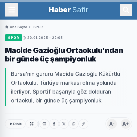
Haber
Safir
Ana Sayfa
SPOR
SPOR
20.01.2025 - 22:05
Macide Gazioğlu Ortaokulu'ndan
bir günde üç şampiyonluk
Bursa’nın gururu Macide Gazioğlu Kükürtlü
Ortaokulu, Türkiye markası olma yolunda
ilerliyor. Sportif başarıyla göz dolduran
ortaokul, bir günde üç şampiyonluk
A-
A+
Dinle