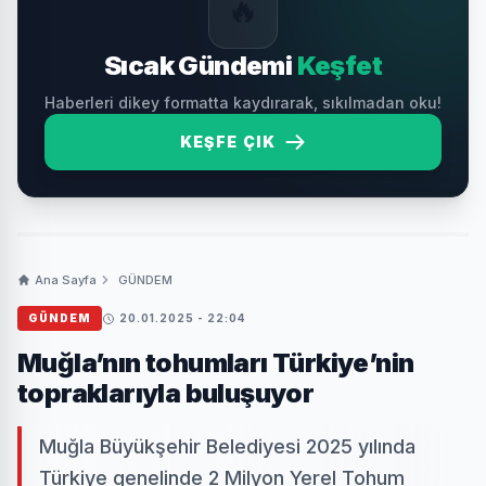
🔥
Sıcak Gündemi
Keşfet
Haberleri dikey formatta kaydırarak, sıkılmadan oku!
KEŞFE ÇIK
Ana Sayfa
GÜNDEM
GÜNDEM
20.01.2025 - 22:04
Muğla’nın tohumları Türkiye’nin
topraklarıyla buluşuyor
Muğla Büyükşehir Belediyesi 2025 yılında
Türkiye genelinde 2 Milyon Yerel Tohum