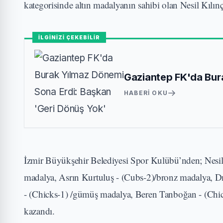
kategorisinde altın madalyanın sahibi olan Nesil Kılınç
İLGİNİZİ ÇEKEBİLİR
Gaziantep FK'da Bur
HABERI OKU
İzmir Büyükşehir Belediyesi Spor Kulübü’nden; Nesil
madalya, Asrın Kurtuluş - (Cubs-2)/bronz madalya, 
- (Chicks-1) /gümüş madalya, Beren Tanboğan - (Chic
kazandı.