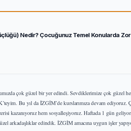
üçlüğü) Nedir? Çocuğunuz Temel Konularda Zor
mızda çok güzel bir yer edindi. Sevdiklerimize çok güzel he
EK’teyim. Bu yıl da İZGİM’de kurslarımıza devam ediyoruz.
risi kazanıyoruz hem sosyalleşiyoruz. Haftada 1 gün geliyo
üzel arkadaşlıklar edindik. İZGİM amacına uygun işler yapıy