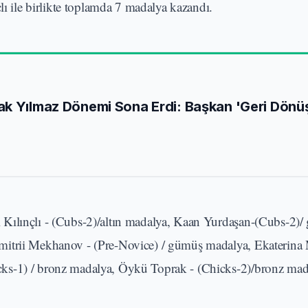
lı ile birlikte toplamda 7 madalya kazandı.
ak Yılmaz Dönemi Sona Erdi: Başkan 'Geri Dönü
 Kılınçlı - (Cubs-2)/altın madalya, Kaan Yurdaşan-(Cubs-2)
Dmitrii Mekhanov - (Pre-Novice) / gümüş madalya, Ekaterin
ks-1) / bronz madalya, Öykü Toprak - (Chicks-2)/bronz mad