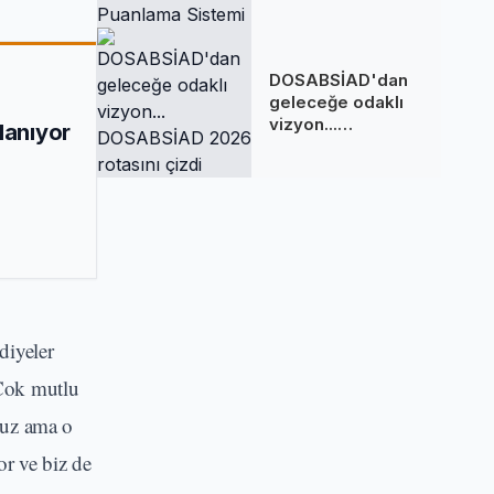
Sakladığı
Puanlama Sistemi
DOSABSİAD'dan
geleceğe odaklı
vizyon...
lanıyor
DOSABSİAD 2026
rotasını çizdi
diyeler
 Çok mutlu
ruz ama o
or ve biz de