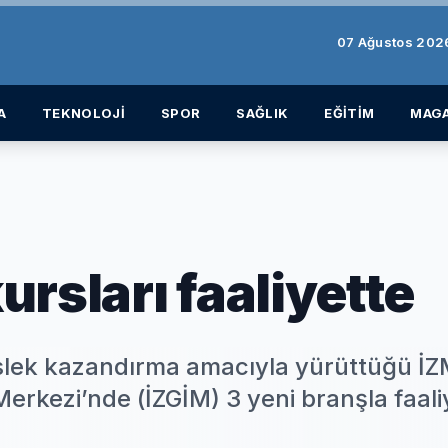
07 Ağustos 20
A
TEKNOLOJİ
SPOR
SAĞLIK
EĞİTİM
MAGA
rsları faaliyette
eslek kazandırma amacıyla yürüttüğü İ
 Merkezi’nde (İZGİM) 3 yeni branşla faal