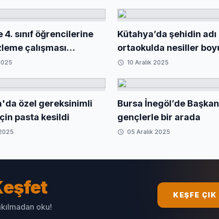
4. sınıf öğrencilerine
Kütahya’da şehidin adı
izleme çalışması
ortaokulda nesiller boy
irildi
yaşatılacak
 2025
10 Aralık 2025
da özel gereksinimli
Bursa İnegöl’de Başka
için pasta kesildi
gençlerle bir arada
 2025
05 Aralık 2025
eşfet
KEŞFE ÇIK
sıkılmadan oku!