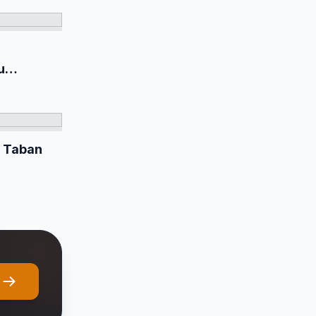
u
n Taban