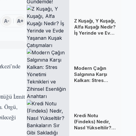
Gündemde!
A-
A+
Z Kuşağı, Y Kuşağı,
Alfa Kuşağı Nedir?
İş Yerinde ve Evde
Yaşanan Kuşak
Çatışmaları
rkezi’nde
Modern Çağın
Salgınına Karşı
Kalkan: Stres
Yönetimi
Teknikleri ve
üttüğü İzmit
Zihinsel Esenliğin
Anahtarı
ı. Örgü,
Kredi Notu
ileceği
(Findeks) Nedir,
Nasıl Yükseltilir?
Bankaların Sır Gibi