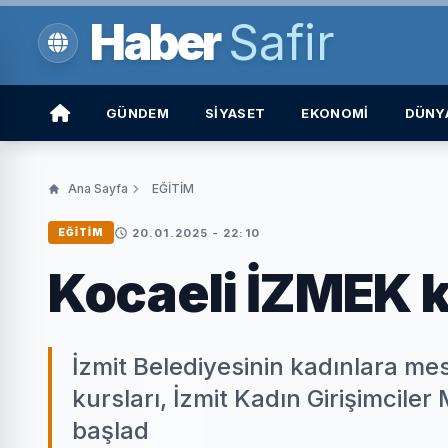
Haber
Safir
GÜNDEM
SİYASET
EKONOMİ
DÜNY
Ana Sayfa
EĞİTİM
20.01.2025 - 22:10
EĞİTİM
Kocaeli İZMEK ku
İzmit Belediyesinin kadınlara m
kursları, İzmit Kadın Girişimciler
başlad