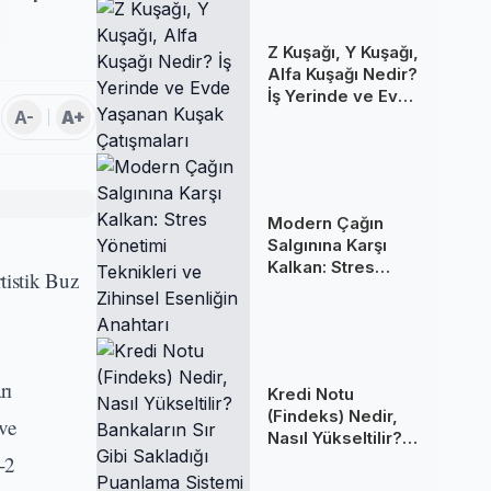
Z Kuşağı, Y Kuşağı,
Alfa Kuşağı Nedir?
İş Yerinde ve Evde
A-
A+
Yaşanan Kuşak
Çatışmaları
Modern Çağın
Salgınına Karşı
Kalkan: Stres
tistik Buz
Yönetimi
Teknikleri ve
Zihinsel Esenliğin
Anahtarı
rı
Kredi Notu
(Findeks) Nedir,
ve
Nasıl Yükseltilir?
Bankaların Sır Gibi
-2
Sakladığı