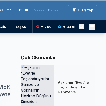
26 Cuma
|
--.--
--.--
Giriş Yap
19:10
ZİN
YAŞAM
VIDEO
GALERI
Çok Okunanlar
Aşklarını “Evet”le
ZMEK
Taçlandırıyorlar:
Gamze ve
iyete
Gökhan’ın Haziran
Düğünü Şimdiden