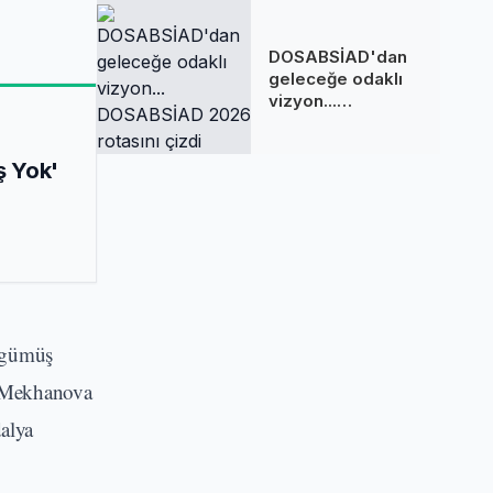
Puanlama Sistemi
DOSABSİAD'dan
geleceğe odaklı
vizyon...
DOSABSİAD 2026
rotasını çizdi
ş Yok'
/ gümüş
a Mekhanova
alya