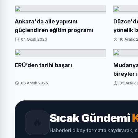
Ankara'da aile yapısını
Düzce'de 
güçlendiren eğitim programı
yönelik 
değerlend
04 Ocak 2026
10 Aralık
ERÜ’den tarihi başarı
Mudanya'
bireyler 
06 Aralık 2025
05 Aralık
Sıcak Gündemi
K
🔥
Haberleri dikey formatta kaydırarak, 