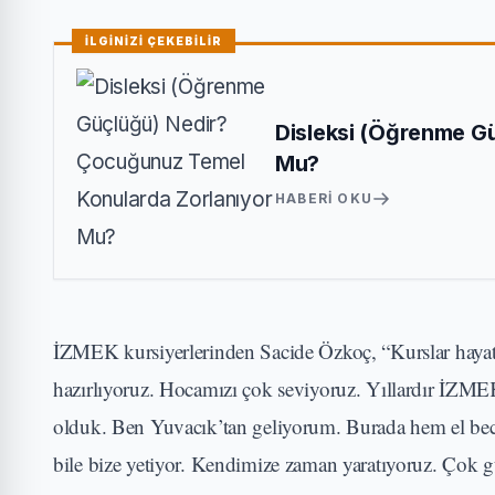
İLGİNİZİ ÇEKEBİLİR
Disleksi (Öğrenme G
Mu?
HABERI OKU
İZMEK kursiyerlerinden Sacide Özkoç, “Kurslar hayatı
hazırlıyoruz. Hocamızı çok seviyoruz. Yıllardır İZM
olduk. Ben Yuvacık’tan geliyorum. Burada hem el bece
bile bize yetiyor. Kendimize zaman yaratıyoruz. Çok g