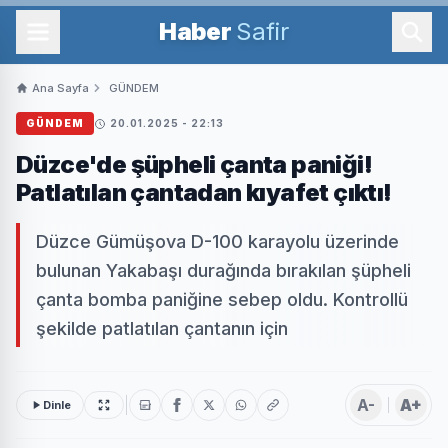
Haber
Safir
Ana Sayfa
GÜNDEM
GÜNDEM
20.01.2025 - 22:13
Düzce'de şüpheli çanta paniği!
Patlatılan çantadan kıyafet çıktı!
Düzce Gümüşova D-100 karayolu üzerinde
bulunan Yakabaşı durağında bırakılan şüpheli
çanta bomba paniğine sebep oldu. Kontrollü
şekilde patlatılan çantanın için
A-
A+
Dinle