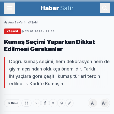
Haber
Safir
Ana Sayfa
YAŞAM
YAŞAM
23.01.2025 - 22:56
Kumaş Seçimi Yaparken Dikkat
Edilmesi Gerekenler
Doğru kumaş seçimi, hem dekorasyon hem de
giyim açısından oldukça önemlidir. Farklı
ihtiyaçlara göre çeşitli kumaş türleri tercih
edilebilir. Kadife Kumaşın
A-
A+
Dinle