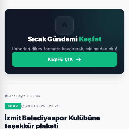
🔥
Sıcak Gündemi
Keşfet
Haberleri dikey formatta kaydırarak, sıkılmadan oku!
KEŞFE ÇIK
Ana Sayfa
SPOR
SPOR
29.01.2025 - 22:21
İzmit Belediyespor Kulübüne
teşekkür plaketi