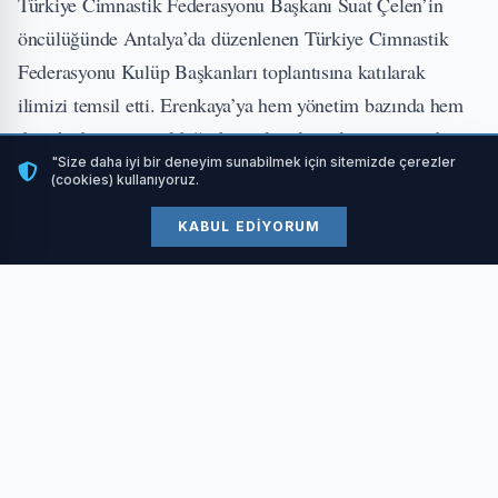
Türkiye Cimnastik Federasyonu Başkanı Suat Çelen’in
öncülüğünde Antalya’da düzenlenen Türkiye Cimnastik
Federasyonu Kulüp Başkanları toplantısına katılarak
ilimizi temsil etti. Erenkaya’ya hem yönetim bazında hem
de sahada yapmış olduğu başarılı çalışmalarına istinaden
"Size daha iyi bir deneyim sunabilmek için sitemizde çerezler
Başkan Çelen tarafından teşekkür plaketi takdim edildi.
(cookies) kullanıyoruz.
TOPLANTIDA YÖNETİCİLERDE BULUNDU
KABUL EDIYORUM
Toplantıda kulüp başkanları ve il temsilcilerinin yanı sıra
İzmit Belediyespor Kulübü Başkan Vekilleri İsmail
Göktekin ve Prof. Dr. Hakan Ünal, Asbaşkanları Nataliya
İmga ve Onur Çağlar ile Genel Sekreteri Gencer Özdemir
de yer aldı. Programda jimnastik sporunun gelişimi adına
fikir alışverişinde bulunuldu.