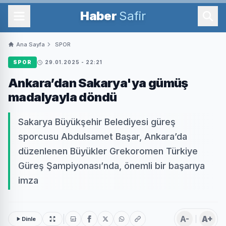
Haber
Safir
Ana Sayfa
SPOR
SPOR
29.01.2025 - 22:21
Ankara’dan Sakarya'ya gümüş
madalyayla döndü
Sakarya Büyükşehir Belediyesi güreş
sporcusu Abdulsamet Başar, Ankara’da
düzenlenen Büyükler Grekoromen Türkiye
Güreş Şampiyonası’nda, önemli bir başarıya
imza
A-
A+
Dinle