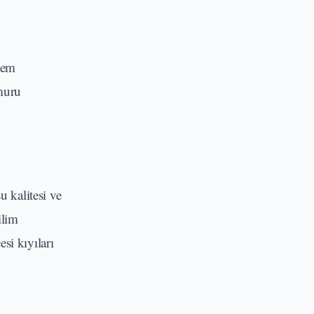
stem
muru
u kalitesi ve
ilim
si kıyıları