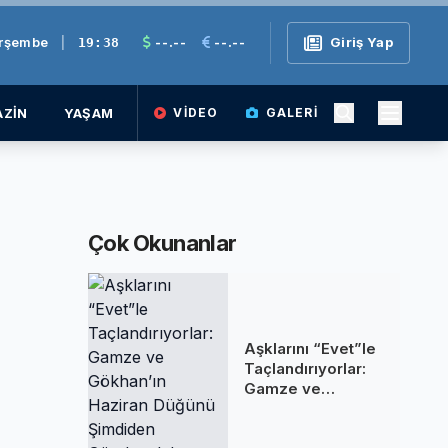
erşembe
|
--.--
--.--
Giriş Yap
19:38
ZİN
YAŞAM
VIDEO
GALERI
Çok Okunanlar
Aşklarını “Evet”le
Taçlandırıyorlar:
Gamze ve
Gökhan’ın Haziran
Düğünü Şimdiden