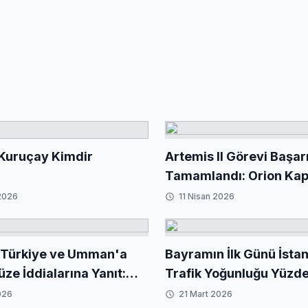
Kuruçay Kimdir
Artemis II Görevi Başar
Tamamlandı: Orion Kap
Dünya'ya Döndü
2026
11 Nisan 2026
 Türkiye ve Umman'a
Bayramın İlk Günü İsta
üze İddialarına Yanıt:
Trafik Yoğunluğu Yüzd
 Değil'
Ulaştı
026
21 Mart 2026