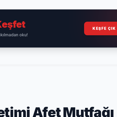
eşfet
KEŞFE ÇIK
sıkılmadan oku!
etimi Afet Mutfağı