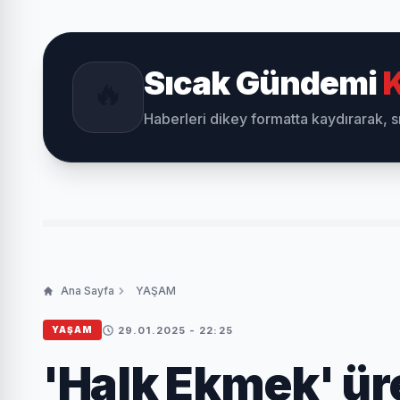
Sıcak Gündemi
K
🔥
Haberleri dikey formatta kaydırarak, 
Ana Sayfa
YAŞAM
29.01.2025 - 22:25
YAŞAM
'Halk Ekmek' ür