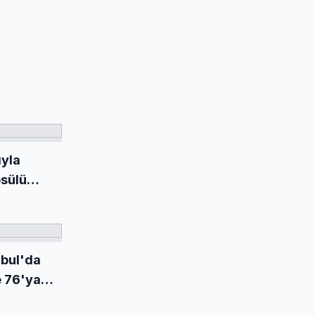
ıyla
sülü
nbul'da
e 76'ya