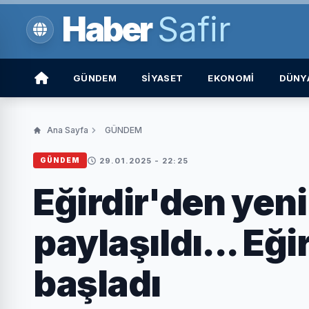
Haber
Safir
GÜNDEM
SİYASET
EKONOMİ
DÜNY
Ana Sayfa
GÜNDEM
29.01.2025 - 22:25
GÜNDEM
Eğirdir'den yen
paylaşıldı... Eğ
başladı