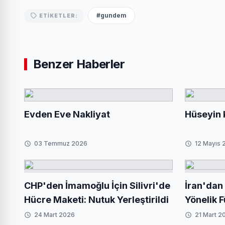
#gundem
ETIKETLER:
Benzer Haberler
Evden Eve Nakliyat
Hüseyin 
03 Temmuz 2026
12 Mayıs 
CHP'den İmamoğlu İçin Silivri'de
İran'dan
Hücre Maketi: Nutuk Yerleştirildi
Yönelik F
'Bize Ait
24 Mart 2026
21 Mart 2