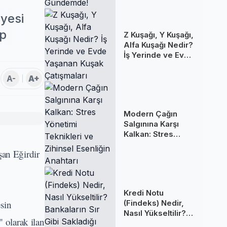
Gündemde!
iyesi
 p
Z Kuşağı, Y Kuşağı,
Alfa Kuşağı Nedir?
İş Yerinde ve Evde
Yaşanan Kuşak
Çatışmaları
A-
A+
Modern Çağın
Salgınına Karşı
Kalkan: Stres
Yönetimi
şan Eğirdir
Teknikleri ve
Zihinsel Esenliğin
Anahtarı
Kredi Notu
sin
(Findeks) Nedir,
Nasıl Yükseltilir?
 olarak ilan
Bankaların Sır Gibi