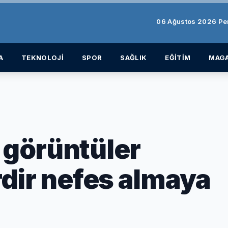
06 Ağustos 2026 P
A
TEKNOLOJİ
SPOR
SAĞLIK
EĞİTİM
MAGA
i görüntüler
irdir nefes almaya