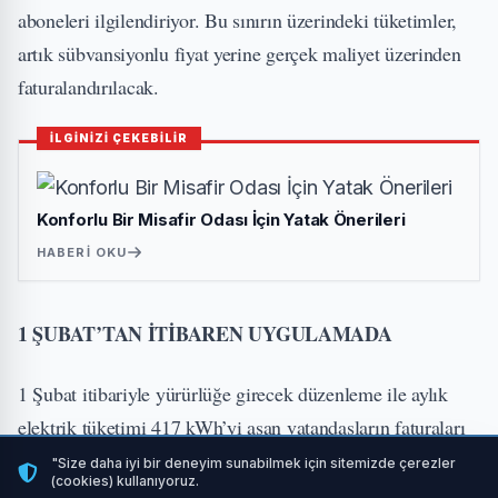
aboneleri ilgilendiriyor. Bu sınırın üzerindeki tüketimler,
artık sübvansiyonlu fiyat yerine gerçek maliyet üzerinden
faturalandırılacak.
İLGİNİZİ ÇEKEBİLİR
Konforlu Bir Misafir Odası İçin Yatak Önerileri
HABERI OKU
1 ŞUBAT’TAN İTİBAREN UYGULAMADA
1 Şubat itibariyle yürürlüğe girecek düzenleme ile aylık
elektrik tüketimi 417 kWh’yi aşan vatandaşların faturaları
ciddi şekilde artacak.
"Size daha iyi bir deneyim sunabilmek için sitemizde çerezler
(cookies) kullanıyoruz.