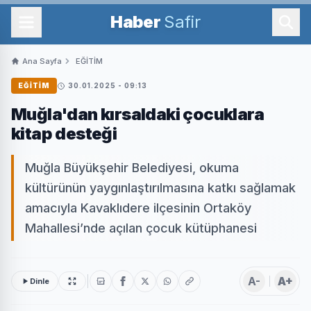
Haber
Safir
Ana Sayfa
EĞİTİM
EĞİTİM
30.01.2025 - 09:13
Muğla'dan kırsaldaki çocuklara
kitap desteği
Muğla Büyükşehir Belediyesi, okuma
kültürünün yaygınlaştırılmasına katkı sağlamak
amacıyla Kavaklıdere ilçesinin Ortaköy
Mahallesi’nde açılan çocuk kütüphanesi
A-
A+
Dinle