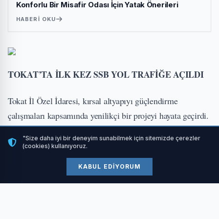
Konforlu Bir Misafir Odası İçin Yatak Önerileri
HABERI OKU
TOKAT’TA İLK KEZ SSB YOL TRAFİĞE AÇILDI
Tokat İl Özel İdaresi, kırsal altyapıyı güçlendirme
çalışmaları kapsamında yenilikçi bir projeyi hayata geçirdi.
İlk kez uygulanan Silindirle Sıkıştırılmış Beton (SSB) yol,
"Size daha iyi bir deneyim sunabilmek için sitemizde çerezler
Pazar ve Artova ilçelerini birbirine bağlayan grup yolunda
(cookies) kullanıyoruz.
tamamlandı. 6 bin 750 metre uzunluğundaki yol,
KABUL EDIYORUM
düzenlenen törenle vatandaşların hizmetine sunuldu.