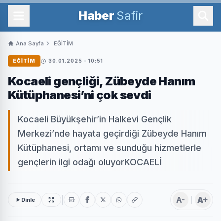
Haber
Safir
Ana Sayfa
EĞİTİM
EĞİTİM
30.01.2025 - 10:51
Kocaeli gençliği, Zübeyde Hanım
Kütüphanesi’ni çok sevdi
Kocaeli Büyükşehir’in Halkevi Gençlik
Merkezi’nde hayata geçirdiği Zübeyde Hanım
Kütüphanesi, ortamı ve sunduğu hizmetlerle
gençlerin ilgi odağı oluyorKOCAELİ
A-
A+
Dinle