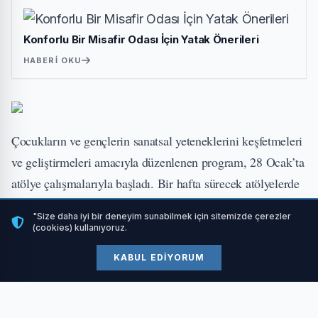
Konforlu Bir Misafir Odası İçin Yatak Önerileri
HABERI OKU
Çocukların ve gençlerin sanatsal yeteneklerini keşfetmeleri
ve geliştirmeleri amacıyla düzenlenen program, 28 Ocak’ta
atölye çalışmalarıyla başladı. Bir hafta sürecek atölyelerde
farklı disiplinlerden sanatçılar, proje boyunca çocuklara
"Size daha iyi bir deneyim sunabilmek için sitemizde çerezler
rehberlik ederek, sanatsal becerilerini geliştirmelerine
(cookies) kullanıyoruz.
katkıda bulunacak. Atölye süresince çocuklar, kolektif bir
KABUL EDIYORUM
bilinçle Nazım Hikmet Kültürevi’nde bulunan Sanat
Galerisi’nin duvarlarını ve geniş kâğıt yüzeyleri çizgi ve
şekillerle doldurarak büyük boyutlu sanat eserleri üretecek.