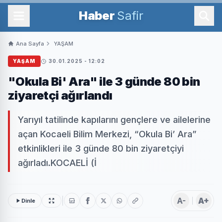
Haber
Safir
Ana Sayfa
YAŞAM
YAŞAM
30.01.2025 - 12:02
"Okula Bi' Ara" ile 3 günde 80 bin
ziyaretçi ağırlandı
Yarıyıl tatilinde kapılarını gençlere ve ailelerine
açan Kocaeli Bilim Merkezi, “Okula Bi’ Ara”
etkinlikleri ile 3 günde 80 bin ziyaretçiyi
ağırladı.KOCAELİ (İ
A-
A+
Dinle