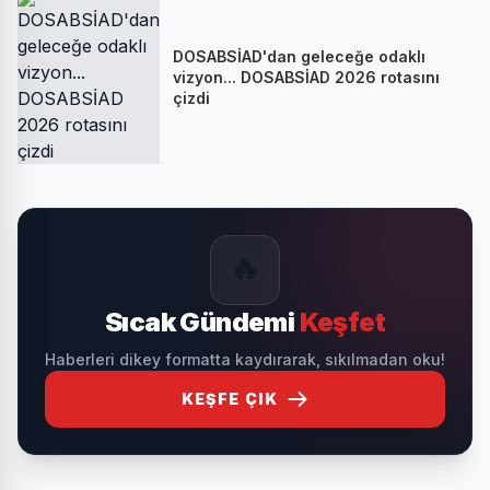
DOSABSİAD'dan geleceğe odaklı
vizyon... DOSABSİAD 2026 rotasını
çizdi
🔥
Sıcak Gündemi
Keşfet
Haberleri dikey formatta kaydırarak, sıkılmadan oku!
KEŞFE ÇIK