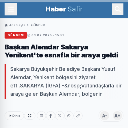
Haber
Safir
Ana Sayfa
GÜNDEM
GÜNDEM
03.02.2025 - 15:51
Başkan Alemdar Sakarya
Yenikent'te esnafla bir araya geldi
Sakarya Büyükşehir Belediye Başkanı Yusuf
Alemdar, Yenikent bölgesini ziyaret
etti.SAKARYA (İGFA) -&nbsp;Vatandaşlarla bir
araya gelen Başkan Alemdar, bölgenin
A-
A+
Dinle