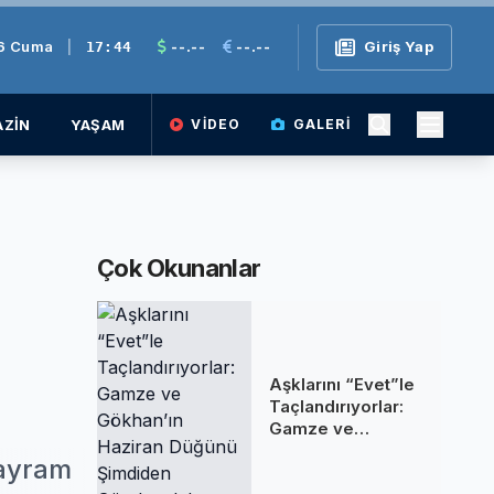
26 Cuma
|
--.--
--.--
Giriş Yap
17:44
ZİN
YAŞAM
VIDEO
GALERI
Çok Okunanlar
Aşklarını “Evet”le
Taçlandırıyorlar:
Gamze ve
Gökhan’ın Haziran
Bayram
Düğünü Şimdiden