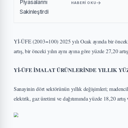
HABERI OKU
Yİ-ÜFE (2003=100) 2025 yılı Ocak ayında bir önceki a
artış, bir önceki yılın aynı ayına göre yüzde 27,20 artı
Yİ-ÜFE İMALAT ÜRÜNLERİNDE YILLIK YÜZ
Sanayinin dört sektörünün yıllık değişimleri; madencili
elektrik, gaz üretimi ve dağıtımında yüzde 18,20 artış 