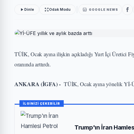
Dinle
Odak Modu
GOOGLE NEWS
TÜİK, Ocak ayına ilişkin açıkladığı Yurt İçi Üretici F
oranında arttırdı.
ANKARA (İGFA) -
TÜİK, Ocak ayına yönelik Yİ-ÜFE
İLGİNİZİ ÇEKEBİLİR
Trump'ın İran Hamlesi