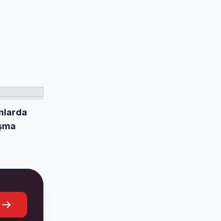
mlarda
ışma