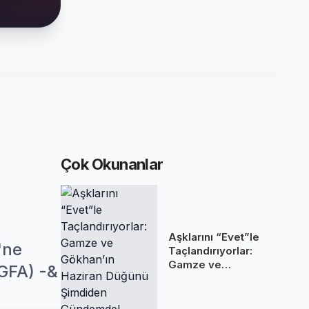
Çok Okunanlar
Aşklarını “Evet”le
'ne
Taçlandırıyorlar:
Gamze ve
İGFA) -&
Gökhan’ın Haziran
Düğünü Şimdiden
Gündemde!