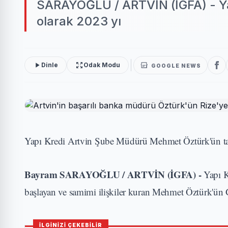
SARAYOĞLU / ARTVİN (İGFA) - Ya
olarak 2023 yı
Dinle
Odak Modu
GOOGLE NEWS
Yapı Kredi Artvin Şube Müdürü Mehmet Öztürk'ün tayi
Bayram SARAYOĞLU / ARTVİN (İGFA) -
Yapı K
başlayan ve samimi ilişkiler kuran Mehmet Öztürk'ün G
İLGİNİZİ ÇEKEBİLİR