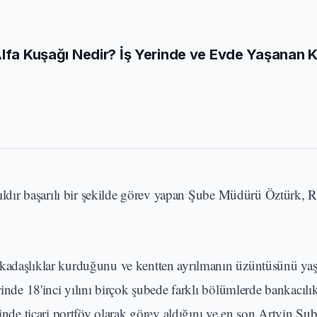
Alfa Kuşağı Nedir? İş Yerinde ve Evde Yaşanan 
 yıldır başarılı bir şekilde görev yapan Şube Müdürü Öztürk, R
rkadaşlıklar kurduğunu ve kentten ayrılmanın üzüntüsünü yaş
rinde 18'inci yılını birçok şubede farklı bölümlerde bankacıl
rinde ticari portföy olarak görev aldığını ve en son Artvin Şu