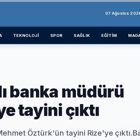
07 Ağustos 20
A
TEKNOLOJİ
SPOR
SAĞLIK
EĞİTİM
MAGA
ılı banka müdürü
e tayini çıktı
ehmet Öztürk'ün tayini Rize'ye çıktı.