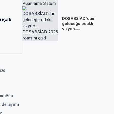
Sakladığı
Puanlama Sistemi
DOSABSİAD'dan
Kuşak
geleceğe odaklı
vizyon...
DOSABSİAD 2026
rotasını çizdi
ize
adığını
ık deneyimi
be