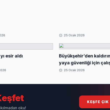
esaj
2026
25 Ocak 2026
yı esir aldı
Büyükşehir’den kaldırı
yaya güvenliği için çal
2026
25 Ocak 2026
eşfet
KEŞFE ÇIK
sıkılmadan oku!