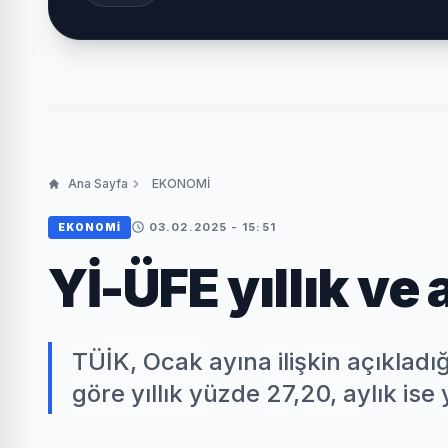
Ana Sayfa
EKONOMİ
03.02.2025 - 15:51
EKONOMİ
Yİ-ÜFE yıllık ve 
TÜİK, Ocak ayına ilişkin açıkladığ
göre yıllık yüzde 27,20, aylık is