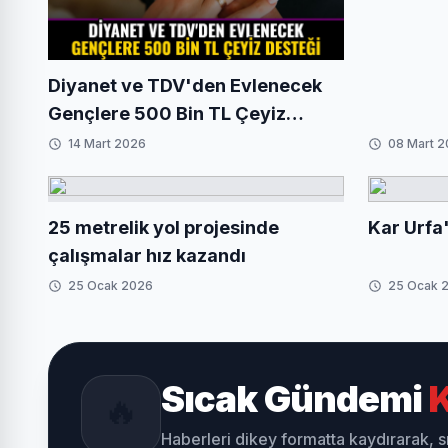
Danslı M
Diyanet ve TDV'den Evlenecek
Gençlere 500 Bin TL Çeyiz
Desteği
14 Mart 2026
08 Mart 
25 metrelik yol projesinde
Kar Urfa'
çalışmalar hız kazandı
25 Ocak 2026
25 Ocak 
Sıcak Gündemi
K
🔥
Haberleri dikey formatta kaydırarak, 