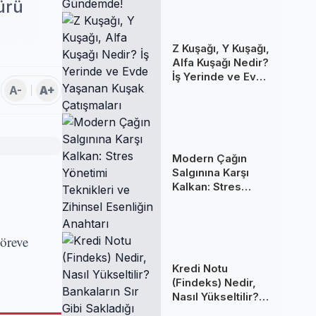
Gündemde!
ürü
Z Kuşağı, Y Kuşağı,
Alfa Kuşağı Nedir?
İş Yerinde ve Evde
A-
A+
Yaşanan Kuşak
Çatışmaları
Modern Çağın
Salgınına Karşı
Kalkan: Stres
Yönetimi
Teknikleri ve
Zihinsel Esenliğin
göreve
Anahtarı
Kredi Notu
(Findeks) Nedir,
Nasıl Yükseltilir?
Bankaların Sır Gibi