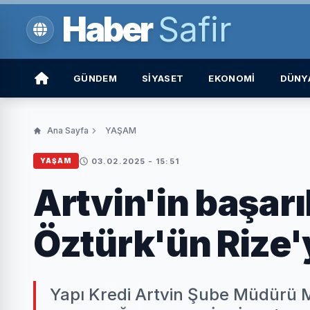
Haber
Safir
GÜNDEM
SİYASET
EKONOMİ
DÜNY
Ana Sayfa
YAŞAM
03.02.2025 - 15:51
YAŞAM
Artvin'in başar
Öztürk'ün Rize'y
Yapı Kredi Artvin Şube Müdürü M