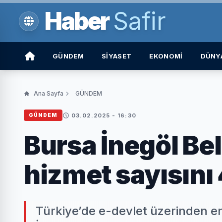
Haber
Safir
GÜNDEM
SİYASET
EKONOMİ
DÜNY
Ana Sayfa
GÜNDEM
03.02.2025 - 16:30
GÜNDEM
Bursa İnegöl Bel
hizmet sayısını 
Türkiye’de e-devlet üzerinden e