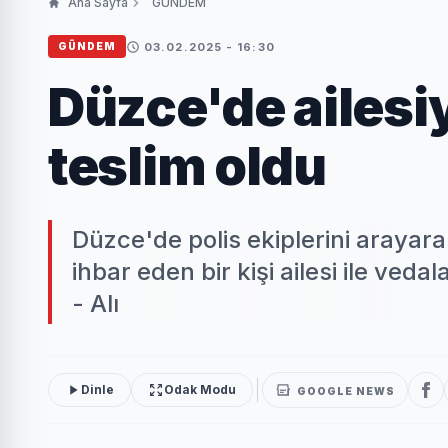
Ana Sayfa
GÜNDEM
03.02.2025 - 16:30
GÜNDEM
Düzce'de ailesiy
teslim oldu
Düzce'de polis ekiplerini araya
ihbar eden bir kişi ailesi ile ve
- Alı
Dinle
Odak Modu
GOOGLE NEWS