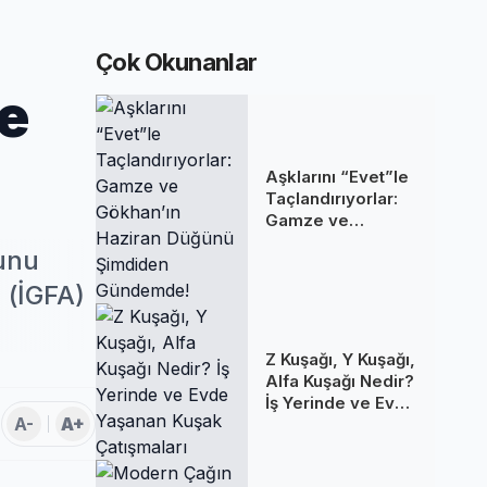
Çok Okunanlar
se
Aşklarını “Evet”le
Taçlandırıyorlar:
Gamze ve
Gökhan’ın Haziran
unu
Düğünü Şimdiden
Gündemde!
E (İGFA)
Z Kuşağı, Y Kuşağı,
Alfa Kuşağı Nedir?
İş Yerinde ve Evde
A-
A+
Yaşanan Kuşak
Çatışmaları