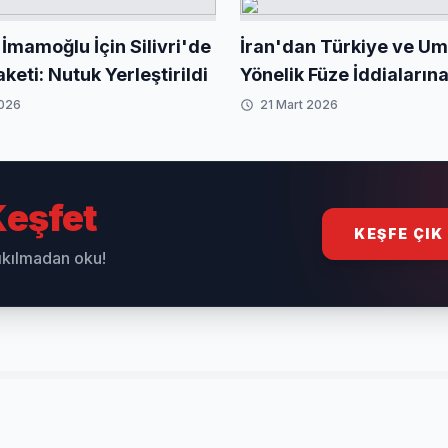
İmamoğlu İçin Silivri'de
İran'dan Türkiye ve U
eti: Nutuk Yerleştirildi
Yönelik Füze İddialarına
'Bize Ait Değil'
2026
21 Mart 2026
eşfet
KEŞFE ÇIK
sıkılmadan oku!