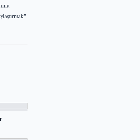
nına
ylaştırmak"
r