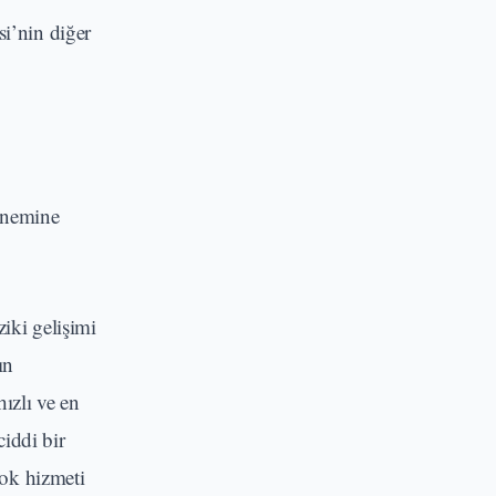
si’nin diğer
önemine
iki gelişimi
ın
ızlı ve en
iddi bir
çok hizmeti