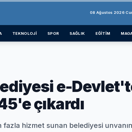
08 Ağustos 2026 Cu
A
TEKNOLOJİ
SPOR
SAĞLIK
EĞİTİM
MAGA
ediyesi e-Devlet't
45'e çıkardı
n fazla hizmet sunan belediyesi unvanı