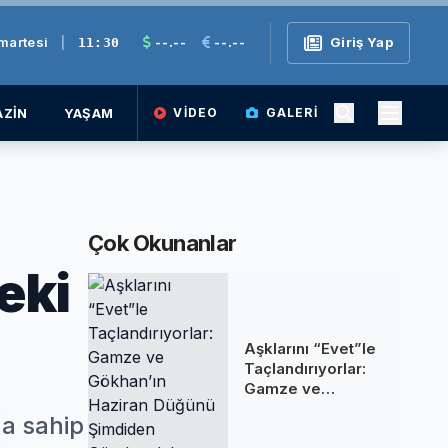
martesi
|
--.--
--.--
Giriş Yap
11:30
ZİN
YAŞAM
VIDEO
GALERI
Çok Okunanlar
eki
Aşklarını “Evet”le
Taçlandırıyorlar:
Gamze ve
Gökhan’ın Haziran
na sahip
Düğünü Şimdiden