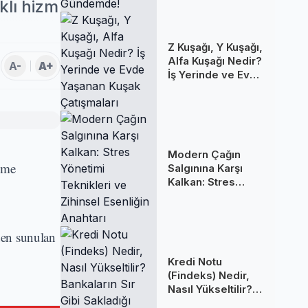
Gündemde!
klı hizm
Z Kuşağı, Y Kuşağı,
Alfa Kuşağı Nedir?
A-
A+
İş Yerinde ve Evde
Yaşanan Kuşak
Çatışmaları
Modern Çağın
deme
Salgınına Karşı
Kalkan: Stres
Yönetimi
Teknikleri ve
Zihinsel Esenliğin
den sunulan
Anahtarı
Kredi Notu
(Findeks) Nedir,
Nasıl Yükseltilir?
Bankaların Sır Gibi