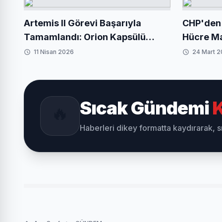
Artemis II Görevi Başarıyla
CHP'den 
Tamamlandı: Orion Kapsülü
Hücre Mak
Dünya'ya Döndü
11 Nisan 2026
24 Mart 
Sıcak Gündemi
K
🔥
Haberleri dikey formatta kaydırarak, 