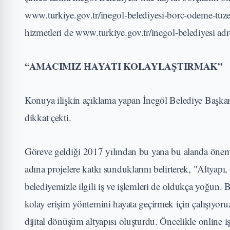
www.turkiye.gov.tr/inegol-belediyesi-borc-odeme-tuzel-
hizmetleri de www.turkiye.gov.tr/inegol-belediyesi adre
“AMACIMIZ HAYATI KOLAYLAŞTIRMAK”
Konuya ilişkin açıklama yapan İnegöl Belediye Başkan
dikkat çekti.
Göreve geldiği 2017 yılından bu yana bu alanda önemli 
adına projelere katkı sunduklarını belirterek, "Altyapı, 
belediyemizle ilgili iş ve işlemleri de oldukça yoğun. 
kolay erişim yöntemini hayata geçirmek için çalışıyor
dijital dönüşüm altyapısı oluşturdu. Öncelikle online i