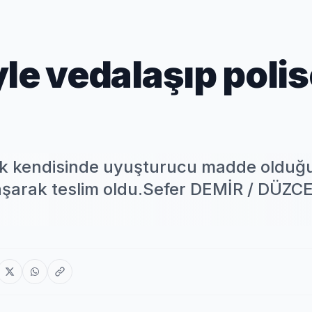
le vedalaşıp poli
rak kendisinde uyuşturucu madde olduğ
dalaşarak teslim oldu.Sefer DEMİR / DÜZC