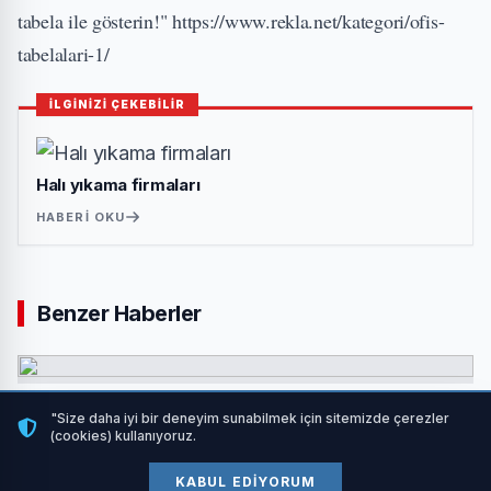
tabela ile gösterin!"
https://www.rekla.net/kategori/ofis-
tabelalari-1/
İLGİNİZİ ÇEKEBİLİR
Halı yıkama firmaları
HABERI OKU
Benzer Haberler
Evden Eve Nakliyat
"Size daha iyi bir deneyim sunabilmek için sitemizde çerezler
(cookies) kullanıyoruz.
03 Temmuz 2026
KABUL EDIYORUM