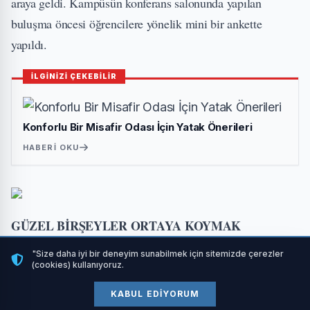
araya geldi. Kampüsün konferans salonunda yapılan
buluşma öncesi öğrencilere yönelik mini bir ankette
yapıldı.
İLGİNİZİ ÇEKEBİLİR
Konforlu Bir Misafir Odası İçin Yatak Önerileri
HABERI OKU
GÜZEL BİRŞEYLER ORTAYA KOYMAK
İSTİYORUZ
"Size daha iyi bir deneyim sunabilmek için sitemizde çerezler
(cookies) kullanıyoruz.
Öğrenciler ve okul öğretmenleriyle idarecilerin katıldığı
KABUL EDIYORUM
buluşmada Belediye Başkanı Alper Taban programın