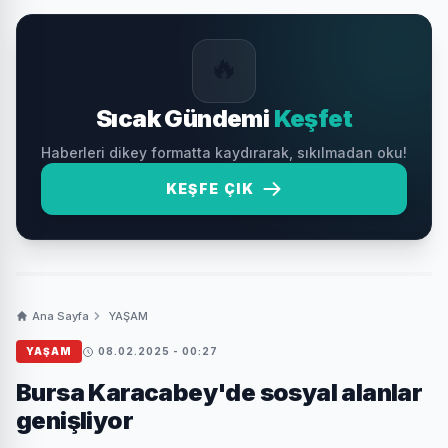
🔥
Sıcak Gündemi
Keşfet
Haberleri dikey formatta kaydırarak, sıkılmadan oku!
KEŞFE ÇIK
Ana Sayfa
YAŞAM
YAŞAM
08.02.2025 - 00:27
Bursa Karacabey'de sosyal alanlar
genişliyor