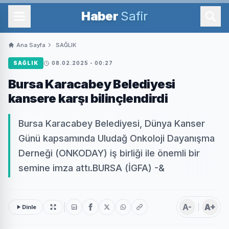
Haber
Safir
Ana Sayfa
SAĞLIK
SAĞLIK
08.02.2025 - 00:27
Bursa Karacabey Belediyesi
kansere karşı bilinçlendirdi
Bursa Karacabey Belediyesi, Dünya Kanser
Günü kapsamında Uludağ Onkoloji Dayanışma
Derneği (ONKODAY) iş birliği ile önemli bir
semine imza attı.BURSA (İGFA) -&
A-
A+
Dinle