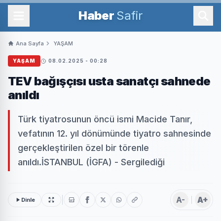
Haber
Safir
Ana Sayfa
YAŞAM
YAŞAM
08.02.2025 - 00:28
TEV bağışçısı usta sanatçı sahnede
anıldı
Türk tiyatrosunun öncü ismi Macide Tanır,
vefatının 12. yıl dönümünde tiyatro sahnesinde
gerçekleştirilen özel bir törenle
anıldı.İSTANBUL (İGFA) - Sergilediği
A-
A+
Dinle