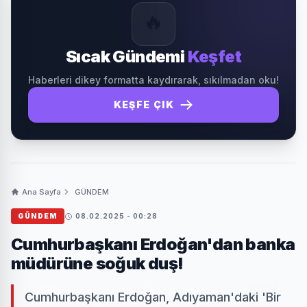
🔥
Sıcak Gündemi
Keşfet
Haberleri dikey formatta kaydırarak, sıkılmadan oku!
KEŞFE ÇIK
Ana Sayfa
GÜNDEM
GÜNDEM
08.02.2025 - 00:28
Cumhurbaşkanı Erdoğan'dan banka
müdürüne soğuk duş!
Cumhurbaşkanı Erdoğan, Adıyaman'daki 'Bir