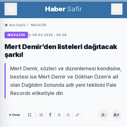
Haber
Safir
Ana Sayfa
MAGAZİN
MAGAZİN
08.02.2025 - 00:28
Mert Demir’den listeleri dağıtacak
şarkı!
Mert Demir, sözleri ve düzenlemesi kendisine,
bestesi ise Mert Demir ve Gökhan Özen’e ait
olan Dağıldım Sonunda adlı yeni teklisini Pale
Records etiketiyle din
A-
A+
Dinle