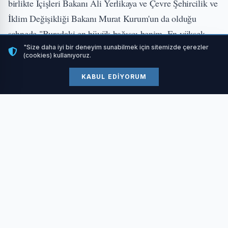
birlikte İçişleri Bakanı Ali Yerlikaya ve Çevre Şehircilik ve
İklim Değişikliği Bakanı Murat Kurum'un da olduğu
sahnede "Buradaki en büyük bağışçı benim. En yüksek
miktarı ben sağladım" şeklinde konuşmasını kesti.
"Size daha iyi bir deneyim sunabilmek için sitemizde çerezler
(cookies) kullanıyoruz.
KABUL EDIYORUM