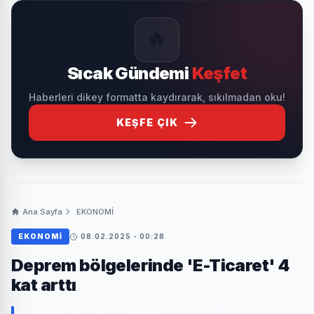
🔥
Sıcak Gündemi
Keşfet
Haberleri dikey formatta kaydırarak, sıkılmadan oku!
KEŞFE ÇIK
Ana Sayfa
EKONOMİ
EKONOMİ
08.02.2025 - 00:28
Deprem bölgelerinde 'E-Ticaret' 4
kat arttı