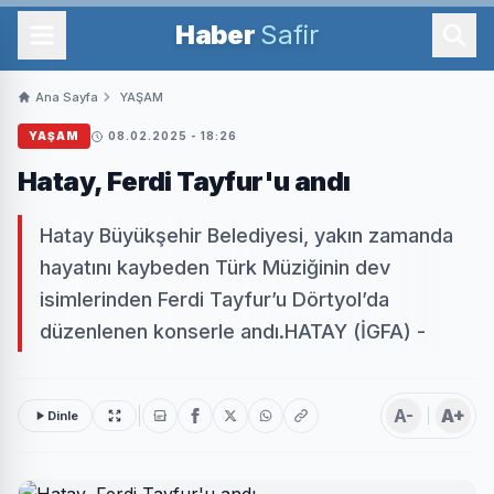
Haber
Safir
Ana Sayfa
YAŞAM
YAŞAM
08.02.2025 - 18:26
Hatay, Ferdi Tayfur'u andı
Hatay Büyükşehir Belediyesi, yakın zamanda
hayatını kaybeden Türk Müziğinin dev
isimlerinden Ferdi Tayfur’u Dörtyol’da
düzenlenen konserle andı.HATAY (İGFA) -
A-
A+
Dinle