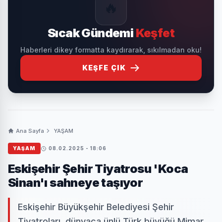
🔥
Sıcak Gündemi
Keşfet
Haberleri dikey formatta kaydırarak, sıkılmadan oku!
KEŞFE ÇIK
Ana Sayfa
YAŞAM
YAŞAM
08.02.2025 - 18:06
Eskişehir Şehir Tiyatrosu 'Koca
Sinan'ı sahneye taşıyor
Eskişehir Büyükşehir Belediyesi Şehir
Tiyatroları, dünyaca ünlü Türk büyüğü Mimar