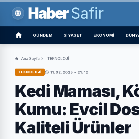
Haber
Safir
GÜNDEM
SİYASET
EKONOMİ
DÜNY
Ana Sayfa
TEKNOLOJİ
11.02.2025 - 21:12
TEKNOLOJİ
Kedi Maması, K
Kumu: Evcil Dost
Kaliteli Ürünler