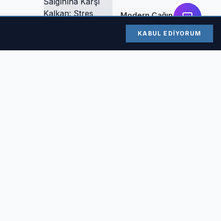
Modern Çağın
Salgınına Karşı
KABUL EDIYORUM
Kalkan: Stres
Yönetimi
e
Teknikleri ve
Zihinsel Esenliğin
si eksozom
Anahtarı
 sinir
Kredi Notu
(Findeks) Nedir,
Nasıl Yükseltilir?
Bankaların Sır Gibi
Sakladığı
Puanlama Sistemi
DOSABSİAD'dan
özelliğinden
geleceğe odaklı
vizyon...
DOSABSİAD 2026
rotasını çizdi