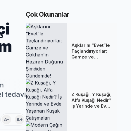
Çok Okunanlar
çi
om
Aşklarını “Evet”le
Taçlandırıyorlar:
Gamze ve
Gökhan’ın Haziran
Düğünü Şimdiden
Gündemde!
am
l tedavi
Z Kuşağı, Y Kuşağı,
Alfa Kuşağı Nedir?
İş Yerinde ve Evde
Yaşanan Kuşak
Çatışmaları
A-
A+