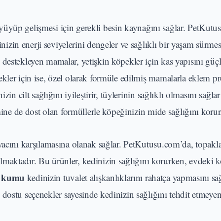
büyüyüp gelişmesi için gerekli besin kaynağını sağlar. PetKutu
inizin enerji seviyelerini dengeler ve sağlıklı bir yaşam sürme
destekleyen mamalar, yetişkin köpekler için kas yapısını güç
kler için ise, özel olarak formüle edilmiş mamalarla eklem p
izin cilt sağlığını iyileştirir, tüylerinin sağlıklı olmasını sağlar
emine de dost olan formüllerle köpeğinizin mide sağlığını korur
htiyacını karşılamasına olanak sağlar. PetKutusu.com’da, topak
lmaktadır. Bu ürünler, kedinizin sağlığını korurken, evdeki k
i kumu
kedinizin tuvalet alışkanlıklarını rahatça yapmasını sa
dostu seçenekler sayesinde kedinizin sağlığını tehdit etmeyen