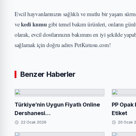
Evcil hayvanlarınızın sağlıklı ve mutlu bir yaşam sürmesi
kedi kumu
ve
gibi temel bakım ürünleri, onların günlü
olarak, evcil dostlarınızın bakımını en iyi şekilde yapa
sağlamak için doğru adres PetKutusu.com!
Benzer Haberler
Türkiye’nin Uygun Fiyatlı Online
PP Opak E
Dershanesi
Etiket
OnlineDerscim.com’a İlgi Artıyor
22 Ocak 2026
20 Ocak 