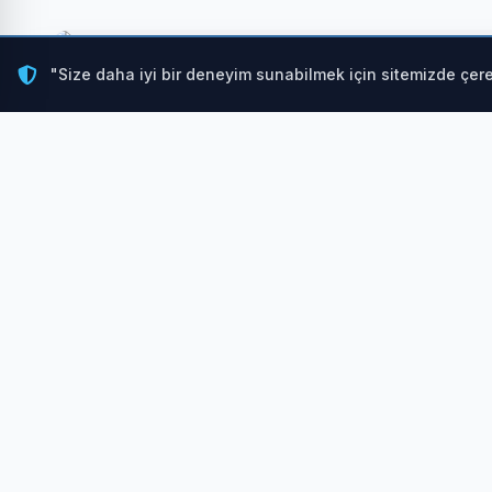
"Size daha iyi bir deneyim sunabilmek için sitemizde çere
Serebral palsi tedavisi
, hastaların motor becerilerini 
desteklenmektedir. Geleneksel tedavilere ek olarak, so
tedavisi
gibi biyoteknolojik çözümler umut vadetmekted
sistemi işlevlerini iyileştirmeye yönelik potansiyel taşı
Serebral Palsi Kök Hücre Tedav
Serebral palsi kök hücre tedavisi
, kök hücrelerin si
faydalanarak uygulanır. Bu tedavide en çok kullanılan k
İLGİNİZİ ÇEKEBİLİR