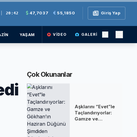
|
47,7037
55,1850
Giriş Yap
20:42
ZİN
YAŞAM
VIDEO
GALERI
Çok Okunanlar
edi
Aşklarını “Evet”le
Taçlandırıyorlar:
Gamze ve
Gökhan’ın Haziran
Düğünü Şimdiden