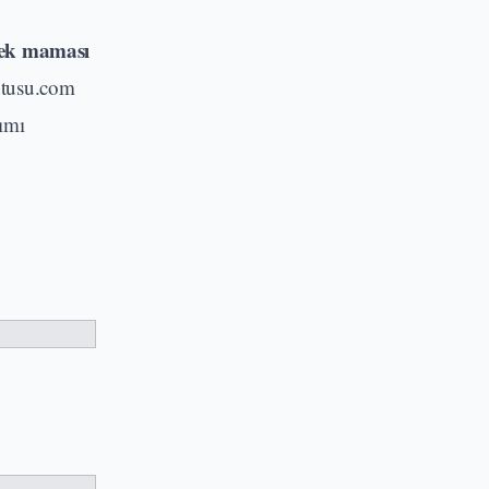
ek maması
Kutusu.com
kımı