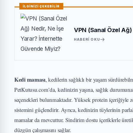
İLGİNİZİ ÇEKEBİLİR
VPN (Sanal Özel Ağ) 
HABERI OKU
Kedi maması
, kedilerin sağlıklı bir yaşam sürdürebil
PetKutusu.com’da, kedinizin yaşına, sağlık durumuna ve
seçenekleri bulunmaktadır. Yüksek protein içeriğiyle ze
sistemini güçlendirir. Ayrıca, kedinizin tüylerinin parl
mamalar da mevcuttur. Sindirim dostu içeriklerle üreti
düzgün çalışmasını sağlar.