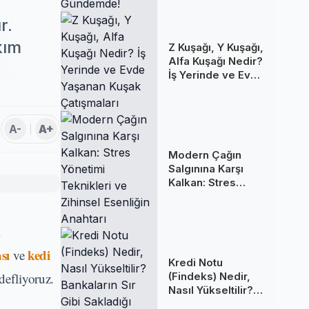
Gündemde!
r.
kım
Z Kuşağı, Y Kuşağı,
Alfa Kuşağı Nedir?
İş Yerinde ve Evde
Yaşanan Kuşak
Çatışmaları
A-
A+
Modern Çağın
Salgınına Karşı
Kalkan: Stres
Yönetimi
Teknikleri ve
Zihinsel Esenliğin
m
Anahtarı
sı
kedi
ve
Kredi Notu
defliyoruz.
(Findeks) Nedir,
Nasıl Yükseltilir?
Bankaların Sır Gibi