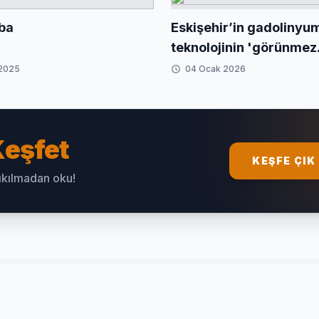
ba
Eskişehir’in gadolinyu
teknolojinin 'görünmez
kahramanı'
 2025
04 Ocak 2026
eşfet
KEŞFE ÇIK
sıkılmadan oku!