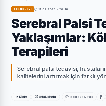
11.02.2025 - 20:18
TEKNOLOJİ
Serebral Palsi T
Yaklaşımlar: K
Terapileri
Serebral palsi tedavisi, hastalar
kalitelerini artırmak için farklı
Dinle
Odak Modu
GOOGLE NEWS