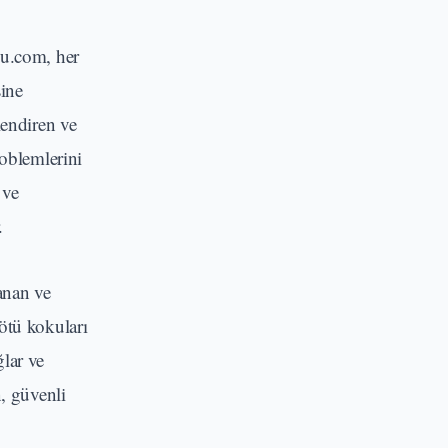
su.com, her
sine
lendiren ve
roblemlerini
 ve
.
lanan ve
ötü kokuları
ğlar ve
, güvenli