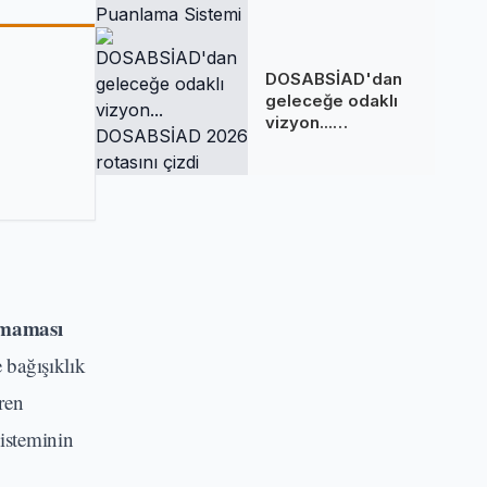
Sakladığı
Puanlama Sistemi
DOSABSİAD'dan
geleceğe odaklı
vizyon...
DOSABSİAD 2026
rotasını çizdi
 maması
 bağışıklık
ren
sisteminin