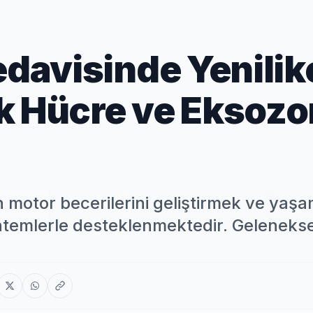
edavisinde Yenilik
ök Hücre ve Eksoz
ın motor becerilerini geliştirmek ve yaş
 yöntemlerle desteklenmektedir. Gelenekse