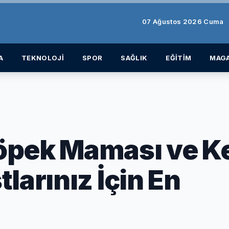
07 Ağustos 2026 Cuma
A
TEKNOLOJİ
SPOR
SAĞLIK
EĞİTİM
MAGA
öpek Maması ve K
larınız İçin En