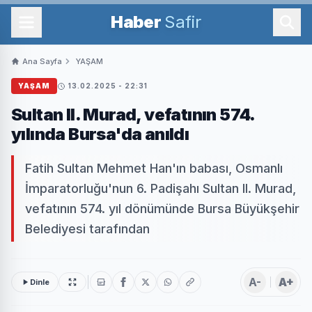
Haber
Safir
Ana Sayfa
YAŞAM
YAŞAM
13.02.2025 - 22:31
Sultan II. Murad, vefatının 574.
yılında Bursa'da anıldı
Fatih Sultan Mehmet Han'ın babası, Osmanlı
İmparatorluğu'nun 6. Padişahı Sultan II. Murad,
vefatının 574. yıl dönümünde Bursa Büyükşehir
Belediyesi tarafından
A-
A+
Dinle