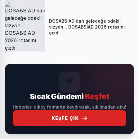
DOSABSİAD'dan geleceğe odaklı
vizyon... DOSABSİAD 2026 rotasını
çizdi
🔥
Sıcak Gündemi
Keşfet
Haberleri dikey formatta kaydırarak, sıkılmadan oku!
KEŞFE ÇIK