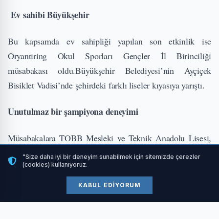
Ev sahibi Büyükşehir
Bu kapsamda ev sahipliği yapılan son etkinlik ise
Oryantiring Okul Sporları Gençler İl Birinciliği
müsabakası oldu.Büyükşehir Belediyesi’nin Ayçiçek
Bisiklet Vadisi’nde şehirdeki farklı liseler kıyasıya yarıştı.
Unutulmaz bir şampiyona deneyimi
Müsabakalara TOBB Mesleki ve Teknik Anadolu Lisesi,
Sakarya Spor Lisesi, Bursa İstanbul Menkul Kıymetler
"Size daha iyi bir deneyim sunabilmek için sitemizde çerezler
(cookies) kullanıyoruz.
Borsası Mesleki ve Teknik Anadolu Lisesi, Arifiye Mesleki
ve Teknik Anadolu Lisesi, Erenler Figen Sakallıoğlu
KABUL EDIYORUM
Anadolu Lisesi, Sakarya Anadolu Lisesi, Şehit Yılmaz
Ercan Anadolu Lisesi ve İbn-i Sina Zehra Akkoç Anadolu