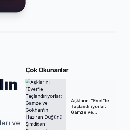
Çok Okunanlar
lın
Aşklarını “Evet”le
Taçlandırıyorlar:
Gamze ve
Gökhan’ın Haziran
arı ve
Düğünü Şimdiden
Gündemde!