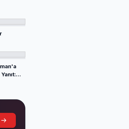
r
mman'a
 Yanıt: