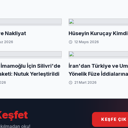
e Nakliyat
Hüseyin Kuruçay Kimdi
uz 2026
12 Mayıs 2026
İmamoğlu İçin Silivri'de
İran'dan Türkiye ve U
eti: Nutuk Yerleştirildi
Yönelik Füze İddialarına
'Bize Ait Değil'
2026
21 Mart 2026
eşfet
KEŞFE ÇIK
sıkılmadan oku!