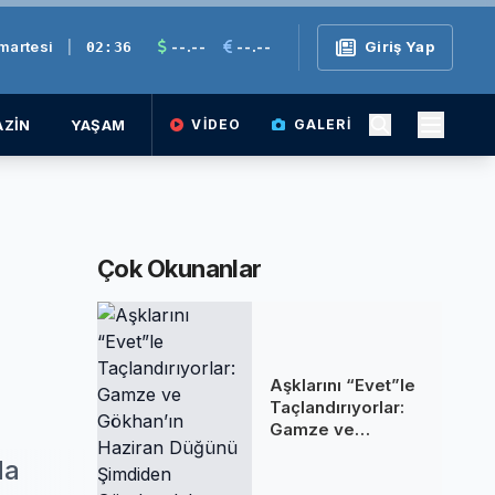
martesi
|
--.--
--.--
Giriş Yap
02:36
ZİN
YAŞAM
VIDEO
GALERI
Çok Okunanlar
Aşklarını “Evet”le
Taçlandırıyorlar:
Gamze ve
Gökhan’ın Haziran
da
Düğünü Şimdiden