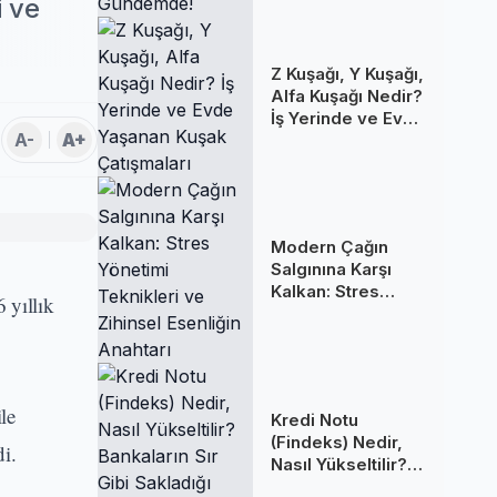
i ve
Z Kuşağı, Y Kuşağı,
Alfa Kuşağı Nedir?
İş Yerinde ve Evde
A-
A+
Yaşanan Kuşak
Çatışmaları
Modern Çağın
Salgınına Karşı
Kalkan: Stres
 yıllık
Yönetimi
Teknikleri ve
Zihinsel Esenliğin
Anahtarı
le
Kredi Notu
(Findeks) Nedir,
di.
Nasıl Yükseltilir?
Bankaların Sır Gibi