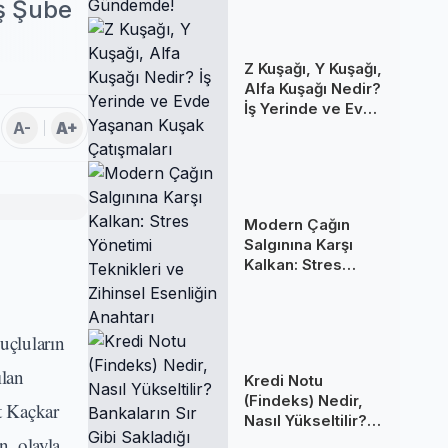
Gündemde!
ş Şube
Z Kuşağı, Y Kuşağı,
Alfa Kuşağı Nedir?
İş Yerinde ve Evde
A-
A+
Yaşanan Kuşak
Çatışmaları
Modern Çağın
Salgınına Karşı
Kalkan: Stres
Yönetimi
Teknikleri ve
Zihinsel Esenliğin
uçluların
Anahtarı
ılan
Kredi Notu
(Findeks) Nedir,
et Kaçkar
Nasıl Yükseltilir?
Bankaların Sır Gibi
n, olayla