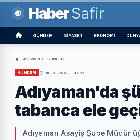
Haber
Safir
GÜNDEM
SİYASET
EKONOMİ
DÜNY
Ana Sayfa
GÜNDEM
18.02.2025 - 01:17
GÜNDEM
Adıyaman'da şü
tabanca ele geçi
Adıyaman Asayiş Şube Müdürlüğü