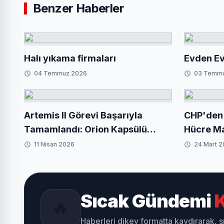
Benzer Haberler
Halı yıkama firmaları
Evden Ev
04 Temmuz 2026
03 Temm
Artemis II Görevi Başarıyla
CHP'den 
Tamamlandı: Orion Kapsülü
Hücre Mak
Dünya'ya Döndü
11 Nisan 2026
24 Mart 
Sıcak Gündemi
K
🔥
Haberleri dikey formatta kaydırarak, 