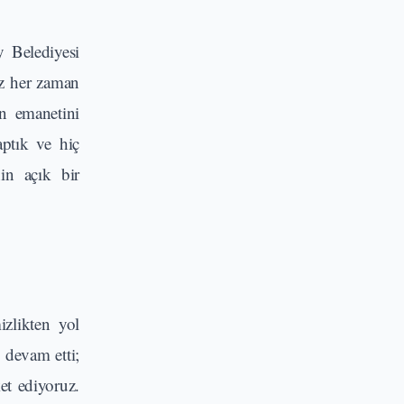
y Belediyesi
miz her zaman
ın emanetini
aptık ve hiç
in açık bir
izlikten yol
 devam etti;
et ediyoruz.