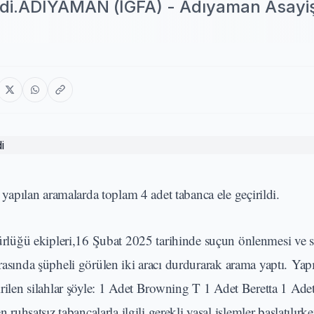
ildi.ADIYAMAN (İGFA) - Adıyaman Asayi
pılan aramalarda toplam 4 adet tabanca ele geçirildi.
ğü ekipleri,16 Şubat 2025 tarihinde suçun önlenmesi ve s
rasında şüpheli görülen iki aracı durdurarak arama yaptı. Yap
çirilen silahlar şöyle: 1 Adet Browning T 1 Adet Beretta 1 Ad
satsız tabancalarla ilgili gerekli yasal işlemler başlatılırke