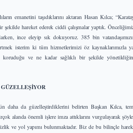
arın emanetini taşıdıklarını aktaran Hasan Kılca; “Karata
 bir şekilde hareket ederek ciddi çalışmalar yaptık. Önceliği
anlarken, ince eleyip sık dokuyoruz. 385 bin vatandaşımız
irtmek isterim ki tüm hizmetlerimizi öz kaynaklarımızla y
 koruduğu ve ne kadar sağlıklı bir şekilde yönetildiğin
A GÜZELLEŞİYOR
ün daha da güzelleştirdiklerini belirten Başkan Kılca, tem
rçok alanda önemli işlere imza attıklarını vurgulayarak şöyle
mizlik ve yol yapımı bulunmaktadır. Biz de bu bilinçle harek