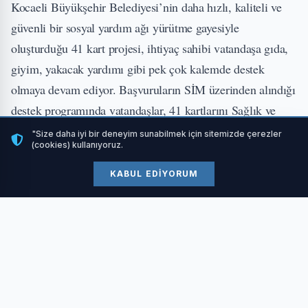
Kocaeli Büyükşehir Belediyesi’nin daha hızlı, kaliteli ve
güvenli bir sosyal yardım ağı yürütme gayesiyle
oluşturduğu 41 kart projesi, ihtiyaç sahibi vatandaşa gıda,
giyim, yakacak yardımı gibi pek çok kalemde destek
olmaya devam ediyor. Başvuruların SİM üzerinden alındığı
destek programında vatandaşlar, 41 kartlarını Sağlık ve
Sosyal Hizmetler Daire Başkanlığı’na gelerek elden teslim
"Size daha iyi bir deneyim sunabilmek için sitemizde çerezler
(cookies) kullanıyoruz.
alabiliyor. Kar yağışının etkisini gösterdiği ve olumsuz
hava koşullarının yaşandığı bu günlerde Büyükşehir,
KABUL EDIYORUM
başvurusunu yapan ancak kartını teslim almaya gelemeyen
65 yaş üstü vatandaşın kartlarını “sosyal belediyecilik”
anlayışıyla evlerine kadar teslim ediyor.
41 KARTLAR EVLERE KADAR TESLİM
EDİLİYOR