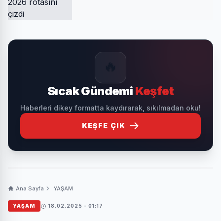
🔥
Sıcak Gündemi
Keşfet
Haberleri dikey formatta kaydırarak, sıkılmadan oku!
KEŞFE ÇIK
Ana Sayfa
YAŞAM
YAŞAM
18.02.2025 - 01:17