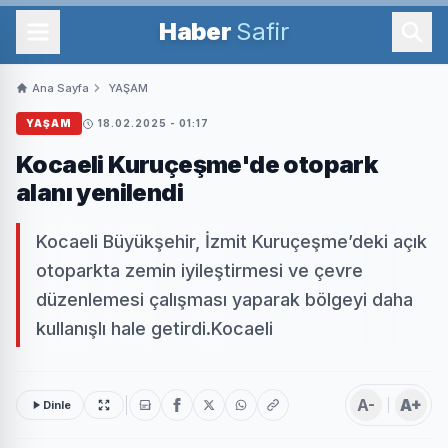
Haber
Safir
Ana Sayfa
YAŞAM
YAŞAM
18.02.2025 - 01:17
Kocaeli Kuruçeşme'de otopark
alanı yenilendi
Kocaeli Büyükşehir, İzmit Kuruçeşme’deki açık
otoparkta zemin iyileştirmesi ve çevre
düzenlemesi çalışması yaparak bölgeyi daha
kullanışlı hale getirdi.Kocaeli
A-
A+
Dinle