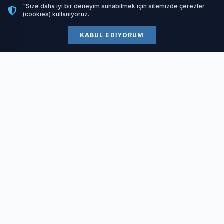
çalışmaların aralıksız devam edeceği bildirildi.
"Size daha iyi bir deneyim sunabilmek için sitemizde çerezler
(cookies) kullanıyoruz.
KABUL EDIYORUM
#gundem
ETIKETLER:
Benzer Haberler
Halı yıkama firmaları
04 Temmuz 2026
Evden Eve Nakliyat
03 Temmuz 2026