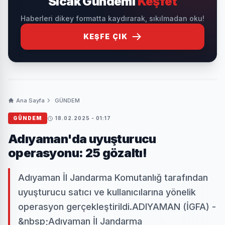
Sıcak Gündemi
Keşfet
Haberleri dikey formatta kaydırarak, sıkılmadan oku!
KEŞFE ÇIK
Ana Sayfa
GÜNDEM
GÜNDEM
18.02.2025 - 01:17
Adıyaman'da uyuşturucu
operasyonu: 25 gözaltı!
Adıyaman İl Jandarma Komutanlığ tarafından
uyuşturucu satıcı ve kullanıcılarına yönelik
operasyon gerçekleştirildi.ADIYAMAN (İGFA) -
&nbsp;Adıyaman İl Jandarma