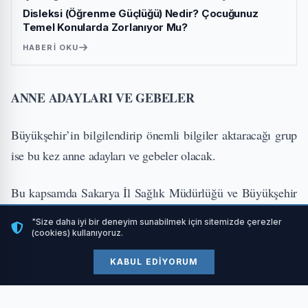
Disleksi (Öğrenme Güçlüğü) Nedir? Çocuğunuz
Temel Konularda Zorlanıyor Mu?
HABERI OKU
ANNE ADAYLARI VE GEBELER
Büyükşehir’in bilgilendirip önemli bilgiler aktaracağı grup
ise bu kez anne adayları ve gebeler olacak.
Bu kapsamda Sakarya İl Sağlık Müdürlüğü ve Büyükşehir
Belediyesi ortaklığıyla “Gebelikten Doğuma: Sağlıklı
"Size daha iyi bir deneyim sunabilmek için sitemizde çerezler
Sürecin Sırları” konulu konferans, Adapazarı Sosyal
(cookies) kullanıyoruz.
Gelişim Merkezi’nde (SGM) gerçekleştirilecek.
KABUL EDIYORUM
ALANINDA UZMAN İSİMLER