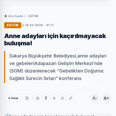
Ana Sayfa
EĞİTİM
EĞİTİM
18.02.2025 - 01:17
Anne adayları için kaçırılmayacak
buluşma!
Sakarya Büyükşehir Belediyesi,anne adayları
ve gebeleriAdapazarı Gelişim Merkezi’nde
(SGM) düzenlenecek “Gebelikten Doğuma:
Sağlıklı Sürecin Sırları” konferans
A-
A+
Dinle