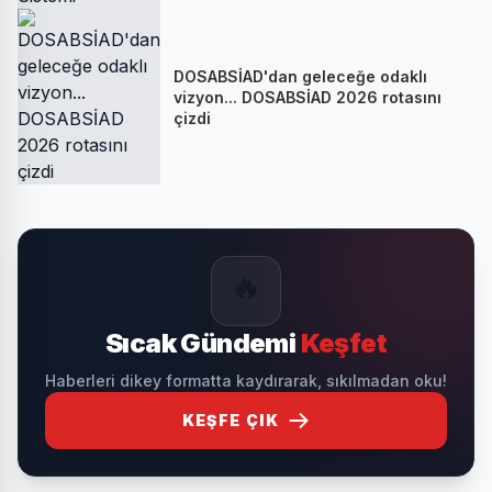
DOSABSİAD'dan geleceğe odaklı
vizyon... DOSABSİAD 2026 rotasını
çizdi
🔥
Sıcak Gündemi
Keşfet
Haberleri dikey formatta kaydırarak, sıkılmadan oku!
KEŞFE ÇIK