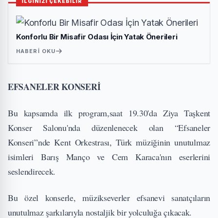
İLGİNİZİ ÇEKEBİLİR
Konforlu Bir Misafir Odası İçin Yatak Önerileri
HABERI OKU
EFSANELER KONSERİ
Bu kapsamda ilk program,saat 19.30'da Ziya Taşkent
Konser Salonu'nda düzenlenecek olan “Efsaneler
Konseri”nde Kent Orkestrası, Türk müziğinin unutulmaz
isimleri Barış Manço ve Cem Karaca'nın eserlerini
seslendirecek.
Bu özel konserle, müzikseverler efsanevi sanatçıların
unutulmaz şarkılarıyla nostaljik bir yolculuğa çıkacak.