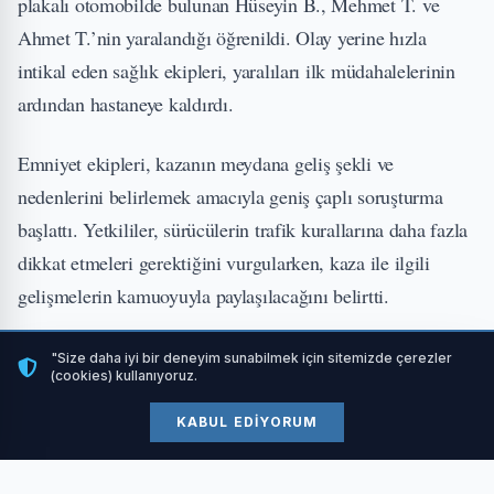
plakalı otomobilde bulunan Hüseyin B., Mehmet T. ve
Ahmet T.’nin yaralandığı öğrenildi. Olay yerine hızla
intikal eden sağlık ekipleri, yaralıları ilk müdahalelerinin
ardından hastaneye kaldırdı.
Emniyet ekipleri, kazanın meydana geliş şekli ve
nedenlerini belirlemek amacıyla geniş çaplı soruşturma
başlattı. Yetkililer, sürücülerin trafik kurallarına daha fazla
dikkat etmeleri gerektiğini vurgularken, kaza ile ilgili
gelişmelerin kamuoyuyla paylaşılacağını belirtti.
"Size daha iyi bir deneyim sunabilmek için sitemizde çerezler
(cookies) kullanıyoruz.
KABUL EDIYORUM
#gundem
ETIKETLER: