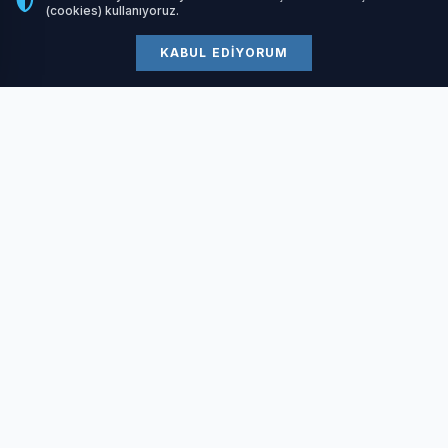
(cookies) kullanıyoruz.
Halı yıkama firmaları
KABUL EDIYORUM
04 Temmuz 2026
Evden Eve Nakliyat
03 Temmuz 2026
Hüseyin Kuruçay Kimdir
12 Mayıs 2026
Artemis II Görevi Başarıyla Tamamlandı: Orion
Kapsülü Dünya'ya Döndü
11 Nisan 2026