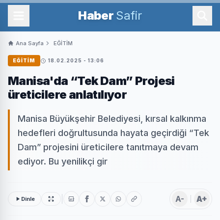
Haber
Safir
Ana Sayfa
EĞİTİM
EĞİTİM
18.02.2025 - 13:06
Manisa'da “Tek Dam” Projesi
üreticilere anlatılıyor
Manisa Büyükşehir Belediyesi, kırsal kalkınma
hedefleri doğrultusunda hayata geçirdiği “Tek
Dam” projesini üreticilere tanıtmaya devam
ediyor. Bu yenilikçi gir
A-
A+
Dinle