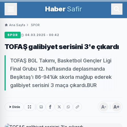
Haber
Safir
Ana Sayfa
SPOR
SPOR
04.03.2025 - 00:42
TOFAŞ galibiyet serisini 3'e çıkardı
TOFAŞ BGL Takımı, Basketbol Gençler Ligi
Final Grubu 12. haftasında deplasmanda
Beşiktaş’ı 86-94’lük skorla mağlup ederek
galibiyet serisini 3 maça çıkardı.BUR
A-
A+
Dinle