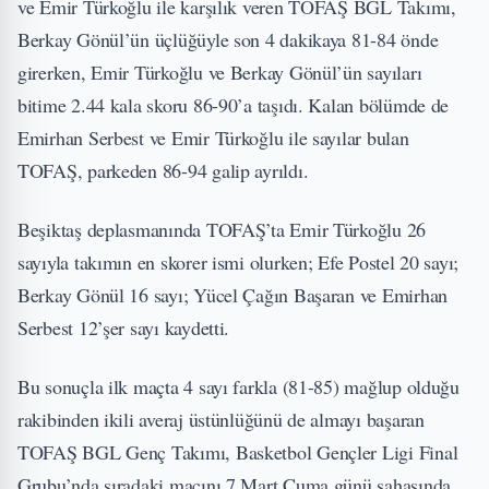
ve Emir Türkoğlu ile karşılık veren TOFAŞ BGL Takımı,
Berkay Gönül’ün üçlüğüyle son 4 dakikaya 81-84 önde
girerken, Emir Türkoğlu ve Berkay Gönül’ün sayıları
bitime 2.44 kala skoru 86-90’a taşıdı. Kalan bölümde de
Emirhan Serbest ve Emir Türkoğlu ile sayılar bulan
TOFAŞ, parkeden 86-94 galip ayrıldı.
Beşiktaş deplasmanında TOFAŞ’ta Emir Türkoğlu 26
sayıyla takımın en skorer ismi olurken; Efe Postel 20 sayı;
Berkay Gönül 16 sayı; Yücel Çağın Başaran ve Emirhan
Serbest 12’şer sayı kaydetti.
Bu sonuçla ilk maçta 4 sayı farkla (81-85) mağlup olduğu
rakibinden ikili averaj üstünlüğünü de almayı başaran
TOFAŞ BGL Genç Takımı, Basketbol Gençler Ligi Final
Grubu’nda sıradaki maçını 7 Mart Cuma günü sahasında