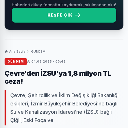
Haberleri dikey formatta kaydırarak, sıkılmadan oku!
KEŞFE ÇIK
Ana Sayfa
GÜNDEM
GÜNDEM
04.03.2025 - 00:42
Çevre'den İZSU'ya 1,8 milyon TL
ceza!
Çevre, Şehircilik ve İklim Değişikliği Bakanlığı
ekipleri, İzmir Büyükşehir Belediyesi’ne bağlı
Su ve Kanalizasyon İdaresi’ne (İZSU) bağlı
Çiğli, Eski Foça ve