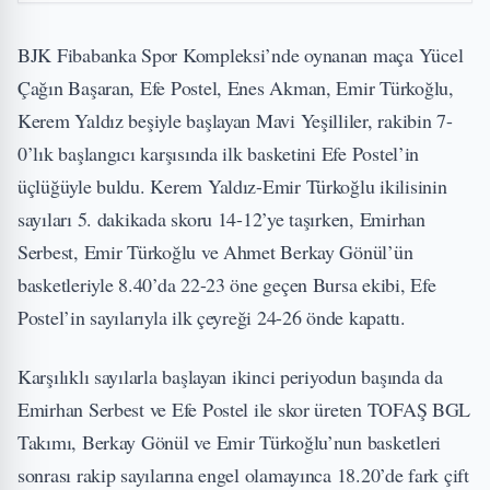
BJK Fibabanka Spor Kompleksi’nde oynanan maça Yücel
Çağın Başaran, Efe Postel, Enes Akman, Emir Türkoğlu,
Kerem Yaldız beşiyle başlayan Mavi Yeşilliler, rakibin 7-
0’lık başlangıcı karşısında ilk basketini Efe Postel’in
üçlüğüyle buldu. Kerem Yaldız-Emir Türkoğlu ikilisinin
sayıları 5. dakikada skoru 14-12’ye taşırken, Emirhan
Serbest, Emir Türkoğlu ve Ahmet Berkay Gönül’ün
basketleriyle 8.40’da 22-23 öne geçen Bursa ekibi, Efe
Postel’in sayılarıyla ilk çeyreği 24-26 önde kapattı.
Karşılıklı sayılarla başlayan ikinci periyodun başında da
Emirhan Serbest ve Efe Postel ile skor üreten TOFAŞ BGL
Takımı, Berkay Gönül ve Emir Türkoğlu’nun basketleri
sonrası rakip sayılarına engel olamayınca 18.20’de fark çift