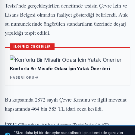
Tesisi’nde gerçekleştirilen denetimde tesisin Çevre İzin ve
Lisans Belgesi olmadan faaliyet gösterdiği belirlendi. Atık
su numunelerinde öngörülen standartların üzerinde deşarj
yapıldığı tespit edildi.
İLGİNİZİ ÇEKEBİLİR
Konforlu Bir Misafir Odası İçin Yatak Önerileri
HABERI OKU
Bu kapsamda 2872 sayılı Çevre Kanunu ve ilgili mevzuat
kapsamında 464 bin 585 TL idari ceza kesildi.
İZSU Güneybatı Atıksu Arıtma Tesisi’nde (AAT)
gerçekleştirilen denetimde ise atık su numunelerinde
"Size daha iyi bir deneyim sunabilmek için sitemizde çerezler