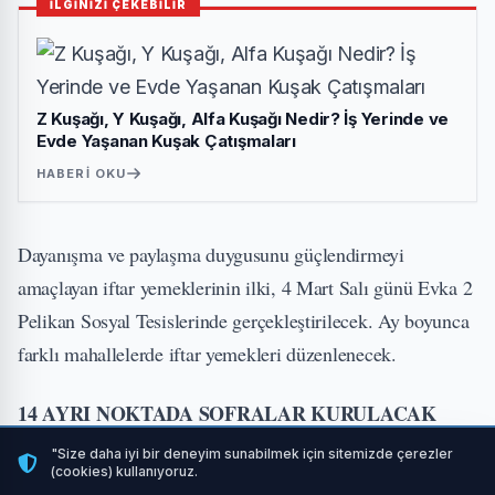
İLGİNİZİ ÇEKEBİLİR
Z Kuşağı, Y Kuşağı, Alfa Kuşağı Nedir? İş Yerinde ve
Evde Yaşanan Kuşak Çatışmaları
HABERI OKU
Dayanışma ve paylaşma duygusunu güçlendirmeyi
amaçlayan iftar yemeklerinin ilki, 4 Mart Salı günü Evka 2
Pelikan Sosyal Tesislerinde gerçekleştirilecek. Ay boyunca
farklı mahallelerde iftar yemekleri düzenlenecek.
14 AYRI NOKTADA SOFRALAR KURULACAK
"Size daha iyi bir deneyim sunabilmek için sitemizde çerezler
İlk iftar, 4 Mart Salı günü Evka 2 Mahallesi Pelikan
(cookies) kullanıyoruz.