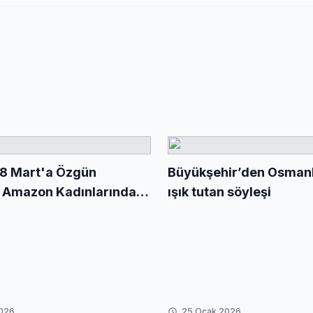
 8 Mart'a Özgün
Büyükşehir’den Osmanlı
 Amazon Kadınlarından
ışık tutan söyleşi
esaj
2026
25 Ocak 2026