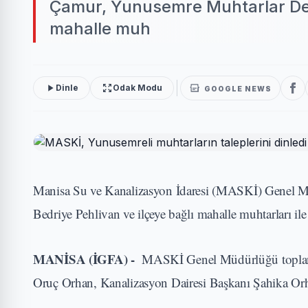
Çamur, Yunusemre Muhtarlar Dern
mahalle muh
Dinle
Odak Modu
GOOGLE NEWS
Manisa Su ve Kanalizasyon İdaresi (MASKİ) Genel M
Bedriye Pehlivan ve ilçeye bağlı mahalle muhtarları ile 
MANİSA (İGFA) -
MASKİ Genel Müdürlüğü toplantı
Oruç Orhan, Kanalizasyon Dairesi Başkanı Şahika Orha