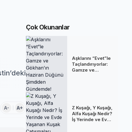
Çok Okunanlar
Aşklarını “Evet”le
Taçlandırıyorlar:
Gamze ve
tin’deki
Gökhan’ın Haziran
Düğünü Şimdiden
Gündemde!
A-
A+
Z Kuşağı, Y Kuşağı,
Alfa Kuşağı Nedir?
İş Yerinde ve Evde
Yaşanan Kuşak
Çatışmaları