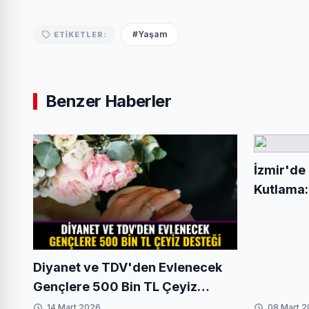
#Yaşam
ETIKETLER:
Benzer Haberler
İzmir'de
Kutlama:
Danslı M
Diyanet ve TDV'den Evlenecek
Gençlere 500 Bin TL Çeyiz
Desteği
14 Mart 2026
08 Mart 