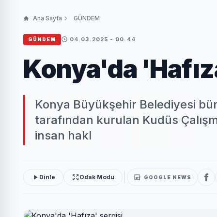
Ana Sayfa
GÜNDEM
04.03.2025 - 00:44
GÜNDEM
Konya'da 'Hafıza
Konya Büyükşehir Belediyesi bün
tarafından kurulan Kudüs Çalışma
insan hakl
Dinle
Odak Modu
GOOGLE NEWS