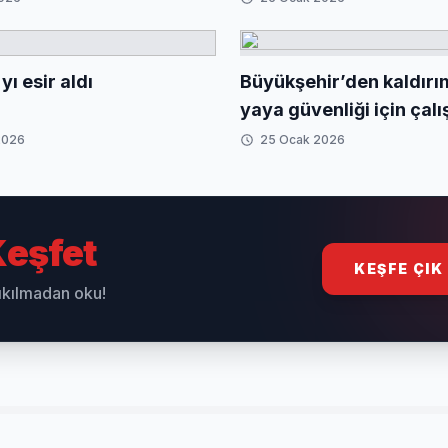
yı esir aldı
Büyükşehir’den kaldırı
yaya güvenliği için çal
2026
25 Ocak 2026
eşfet
KEŞFE ÇIK
sıkılmadan oku!