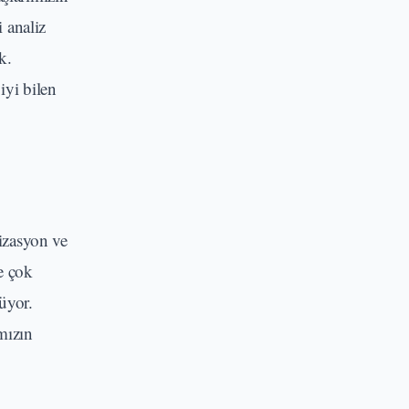
i analiz
k.
iyi bilen
izasyon ve
e çok
üyor.
mızın