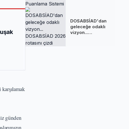
Sakladığı
Puanlama Sistemi
DOSABSİAD'dan
geleceğe odaklı
Kuşak
vizyon...
DOSABSİAD 2026
rotasını çizdi
i karşılamak
miz günden
aşlarımızın