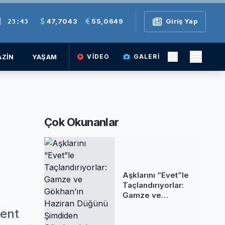
|
47,7043
55,0649
Giriş Yap
23:43
ZİN
YAŞAM
VIDEO
GALERI
Çok Okunanlar
Aşklarını “Evet”le
Taçlandırıyorlar:
Gamze ve
Gökhan’ın Haziran
lent
Düğünü Şimdiden