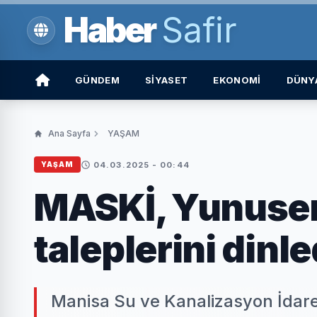
Haber
Safir
GÜNDEM
SİYASET
EKONOMİ
DÜNY
Ana Sayfa
YAŞAM
04.03.2025 - 00:44
YAŞAM
MASKİ, Yunusem
taleplerini dinle
Manisa Su ve Kanalizasyon İdar