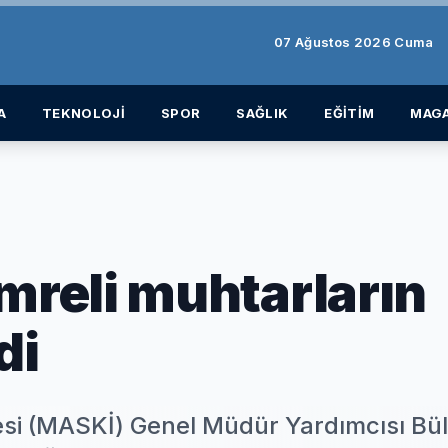
07 Ağustos 2026 Cuma
A
TEKNOLOJİ
SPOR
SAĞLIK
EĞİTİM
MAGA
reli muhtarların
di
esi (MASKİ) Genel Müdür Yardımcısı Bü