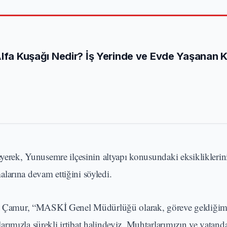
Alfa Kuşağı Nedir? İş Yerinde ve Evde Yaşanan 
eyerek, Yunusemre ilçesinin altyapı konusundaki eksikliklerin
malarına devam ettiğini söyledi.
lent Çamur, “MASKİ Genel Müdürlüğü olarak, göreve geldiği
ımızla sürekli irtibat halindeyiz. Muhtarlarımızın ve vatand