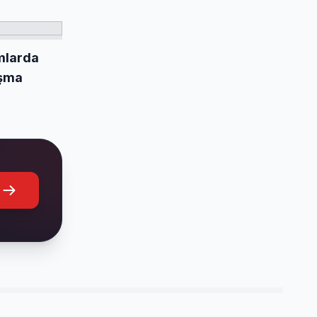
mlarda
ışma