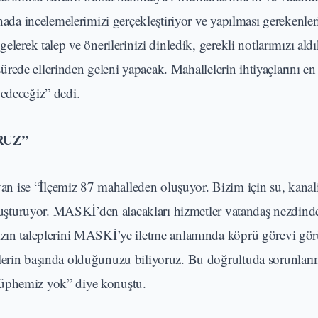
hada incelemelerimizi gerçekleştiriyor ve yapılması gerekenler
elerek talep ve önerilerinizi dinledik, gerekli notlarımızı aldı
 sürede ellerinden geleni yapacak. Mahallelerin ihtiyaçlarını en 
 edeceğiz” dedi.
RUZ”
 ise “İlçemiz 87 mahalleden oluşuyor. Bizim için su, kanal
 oluşturuyor. MASKİ’den alacakları hizmetler vatandaş nezdind
mızın taleplerini MASKİ’ye iletme anlamında köprü görevi gör
mlerin başında olduğunuzu biliyoruz. Bu doğrultuda sorunları
şüphemiz yok” diye konuştu.