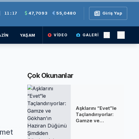
|
47,7093
55,0480
Giriş Yap
11:17
ZİN
YAŞAM
VIDEO
GALERI
Çok Okunanlar
Aşklarını “Evet”le
Taçlandırıyorlar:
Gamze ve
Gökhan’ın Haziran
amet
Düğünü Şimdiden