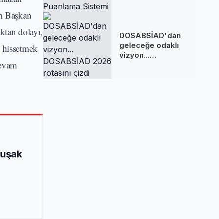
Sakladığı
en Başkan
Puanlama Sistemi
ktan dolayı,
DOSABSİAD'dan
geleceğe odaklı
e hissetmek
vizyon...
devam
DOSABSİAD 2026
rotasını çizdi
Kuşak