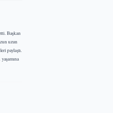
etti. Başkan
 uzun uzun
eri paylaştı.
n yaşamına