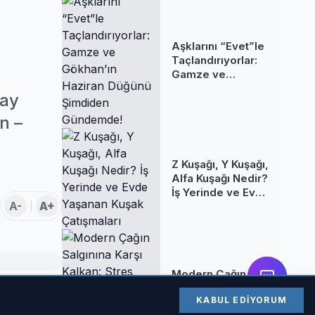
Aşklarını “Evet”le
Taçlandırıyorlar:
Gamze ve
Gökhan’ın Haziran
ray
Düğünü Şimdiden
Gündemde!
n –
Z Kuşağı, Y Kuşağı,
Alfa Kuşağı Nedir?
İş Yerinde ve Evde
A-
A+
Yaşanan Kuşak
Çatışmaları
Modern Çağın
Salgınına Karşı
KABUL EDIYORUM
Kalkan: Stres