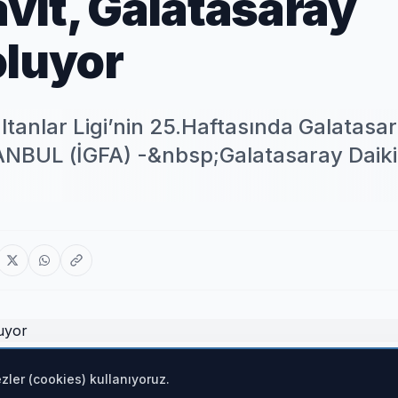
avit, Galatasaray
oluyor
tanlar Ligi’nin 25.Haftasında Galatasa
ANBUL (İGFA) -&nbsp;Galatasaray Daiki
zler (cookies) kullanıyoruz.
aftasında Galatasaray Daikin deplasmanına gidiyor.