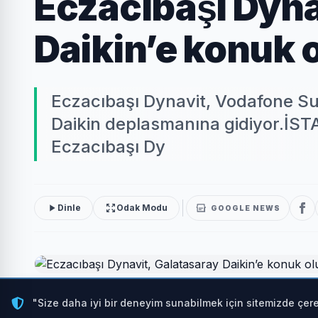
Eczacıbaşı Dyn
Daikin’e konuk 
Eczacıbaşı Dynavit, Vodafone Sul
Daikin deplasmanına gidiyor.İST
Eczacıbaşı Dy
Dinle
Odak Modu
GOOGLE NEWS
"Size daha iyi bir deneyim sunabilmek için sitemizde çere
Eczacıbaşı Dynavit, Vodafone Sultanlar Ligi’nin 25.H