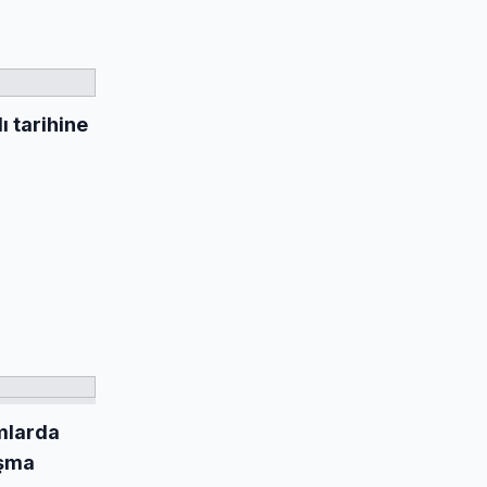
 tarihine
mlarda
ışma