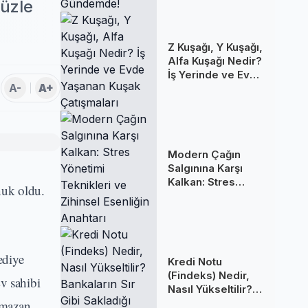
Gündemde!
yüzle
Z Kuşağı, Y Kuşağı,
Alfa Kuşağı Nedir?
İş Yerinde ve Evde
A-
A+
Yaşanan Kuşak
Çatışmaları
Modern Çağın
Salgınına Karşı
Kalkan: Stres
nuk oldu.
Yönetimi
Teknikleri ve
Zihinsel Esenliğin
Anahtarı
ediye
Kredi Notu
(Findeks) Nedir,
v sahibi
Nasıl Yükseltilir?
Bankaların Sır Gibi
amazan