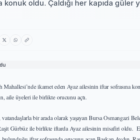
na konuk oldu. Çaldığı her kapıda güler 
Mahallesi’nde ikamet eden Ayaz ailesinin iftar sofrasına ko
aile üyeleri ile birlikte orucunu açtı.
vatandaşlarla bir arada olarak yaşayan Bursa Osmangazi Bel
 Gürbüz ile birlikte iftarda Ayaz ailesinin misafiri oldu. E
ın bulunduğu iftar sofrasında orucunu açan Başkan Aydın, R