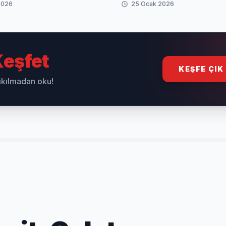
2026
25 Ocak 2026
eşfet
KEŞFE ÇIK
sıkılmadan oku!