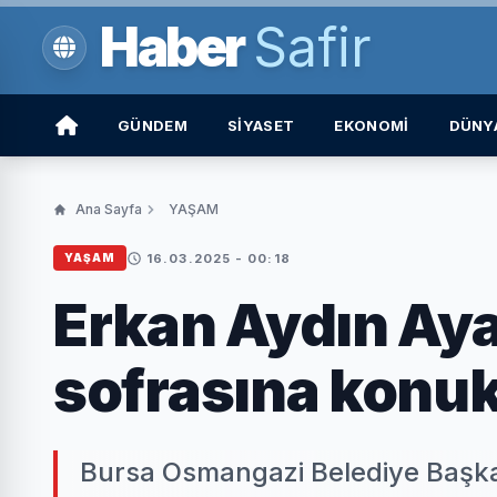
Haber
Safir
GÜNDEM
SİYASET
EKONOMİ
DÜNY
Ana Sayfa
YAŞAM
16.03.2025 - 00:18
YAŞAM
Erkan Aydın Ayaz
sofrasına konuk
Bursa Osmangazi Belediye Başkan