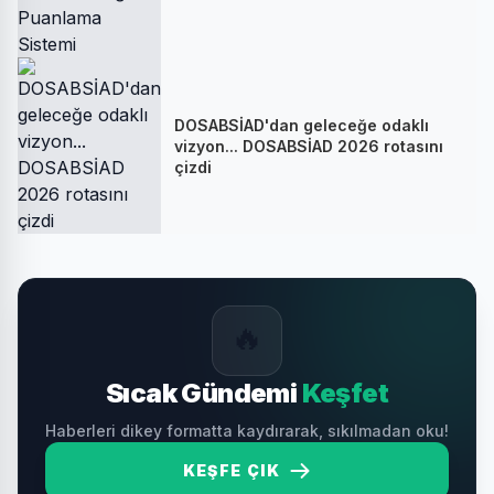
DOSABSİAD'dan geleceğe odaklı
vizyon... DOSABSİAD 2026 rotasını
çizdi
🔥
Sıcak Gündemi
Keşfet
Haberleri dikey formatta kaydırarak, sıkılmadan oku!
KEŞFE ÇIK