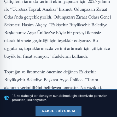
Çiftçilerin tarımda verimli ekim yapması için 2025 yılının
ilk “Ücretsiz Toprak Analizi” hizmeti Odunpazarı Ziraat
Odası’nda gerçekleştirildi. Odunpazarı Ziraat Odası Genel
Sekreteri Haşim Akçay, “Eskişehir Büyükşehir Belediye
Başkanımız Ayşe Ünlüce’ye böyle bir projeyi ücretsiz
olarak hizmete geçirdiği için teşekkür ediyoruz. Bu
uygulama, topraklarımızda verimi artırmak için çiftçimize
büyük bir fırsat sunuyor.” ifadelerini kullandı.
Toprağın ve üretmenin önemine değinen Eskişehir
Büyükşehir Belediye Başkanı Ayşe Ünlüce, “Tarım
alanının verimliliğini belirleyen topraktır. Ne yazık ki,
toprağımızın ihtiyaçlarını doğru bir şekilde bilmeden
"Size daha iyi bir deneyim sunabilmek için sitemizde çerezler
(cookies) kullanıyoruz.
yapılan tarım, yalnızca verimi düşürmekle kalmaz, aynı
zamanda kaynakların israfına da yol açar. Bu noktada,
KABUL EDIYORUM