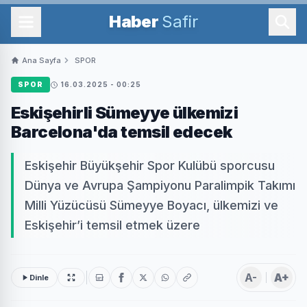
Haber
Safir
Ana Sayfa
SPOR
SPOR
16.03.2025 - 00:25
Eskişehirli Sümeyye ülkemizi
Barcelona'da temsil edecek
Eskişehir Büyükşehir Spor Kulübü sporcusu
Dünya ve Avrupa Şampiyonu Paralimpik Takımı
Milli Yüzücüsü Sümeyye Boyacı, ülkemizi ve
Eskişehir’i temsil etmek üzere
A-
A+
Dinle