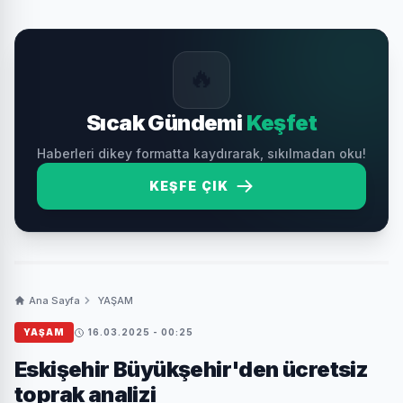
🔥
Sıcak Gündemi
Keşfet
Haberleri dikey formatta kaydırarak, sıkılmadan oku!
KEŞFE ÇIK
Ana Sayfa
YAŞAM
YAŞAM
16.03.2025 - 00:25
Eskişehir Büyükşehir'den ücretsiz
toprak analizi