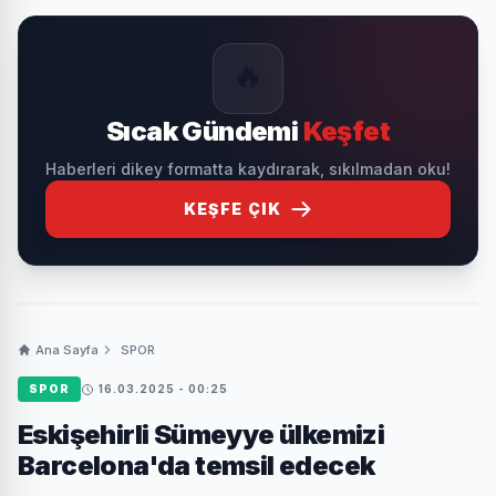
🔥
Sıcak Gündemi
Keşfet
Haberleri dikey formatta kaydırarak, sıkılmadan oku!
KEŞFE ÇIK
Ana Sayfa
SPOR
SPOR
16.03.2025 - 00:25
Eskişehirli Sümeyye ülkemizi
Barcelona'da temsil edecek