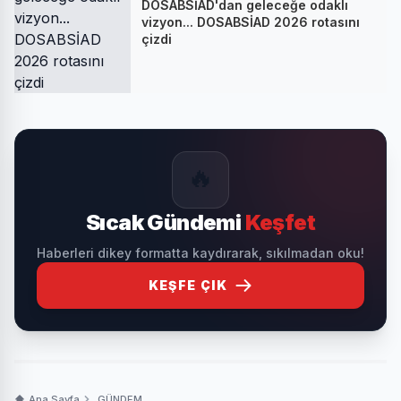
DOSABSİAD'dan geleceğe odaklı
vizyon... DOSABSİAD 2026 rotasını
çizdi
🔥
Sıcak Gündemi
Keşfet
Haberleri dikey formatta kaydırarak, sıkılmadan oku!
KEŞFE ÇIK
Ana Sayfa
GÜNDEM