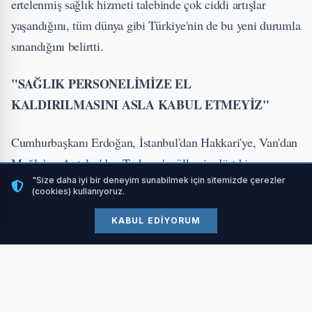
ertelenmiş sağlık hizmeti talebinde çok ciddi artışlar
yaşandığını, tüm dünya gibi Türkiye'nin de bu yeni durumla
sınandığını belirtti.
"SAĞLIK PERSONELİMİZE EL
KALDIRILMASINI ASLA KABUL ETMEYİZ"
Cumhurbaşkanı Erdoğan, İstanbul'dan Hakkari'ye, Van'dan
Muğla'ya, Antalya'dan Trabzon'a, ülkenin dört bir
"Size daha iyi bir deneyim sunabilmek için sitemizde çerezler
yanındaki vatandaşların sağlık hizmetlerinin son 22 yılda
(cookies) kullanıyoruz.
nereden nereye geldiğini zaten çok iyi bildiğini belirtti.
KABUL EDIYORUM
"Halk içinde muteber bir nesne yok devlet gibi. Olmaya
devlet cihanda bir nefes sıhhat gibi" düsturuyla emanetini
taşıdıkları millete en kaliteli sağlık hizmetini sunabilmek
için gece-gündüz demeden koşturduklarını ifade eden