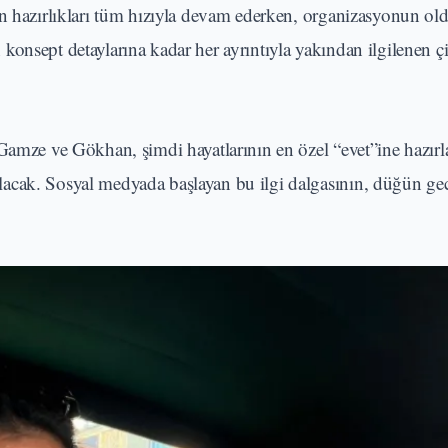
ün hazırlıkları tüm hızıyla devam ederken, organizasyonun ol
onsept detaylarına kadar her ayrıntıyla yakından ilgilenen çi
 Gamze ve Gökhan, şimdi hayatlarının en özel “evet”ine hazırl
acak. Sosyal medyada başlayan bu ilgi dalgasının, düğün gec