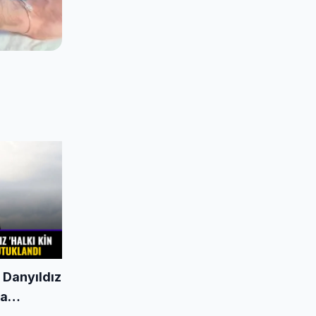
Danyıldız
ğa