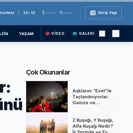
martesi
|
--.--
--.--
Giriş Yap
14:32
ZİN
YAŞAM
VIDEO
GALERI
Çok Okunanlar
r:
Aşklarını “Evet”le
Taçlandırıyorlar:
ünü
Gamze ve
Gökhan’ın Haziran
Düğünü Şimdiden
Z Kuşağı, Y Kuşağı,
Gündemde!
Alfa Kuşağı Nedir?
İş Yerinde ve Evde