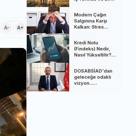
Yaşanan Kuşak
Çatışmaları
Modern Çağın
Salgınına Karşı
Kalkan: Stres
A-
A+
Yönetimi
Teknikleri ve
Kredi Notu
Zihinsel Esenliğin
(Findeks) Nedir,
Anahtarı
Nasıl Yükseltilir?
Bankaların Sır Gibi
Sakladığı
DOSABSİAD'dan
Puanlama Sistemi
geleceğe odaklı
vizyon...
DOSABSİAD 2026
rotasını çizdi