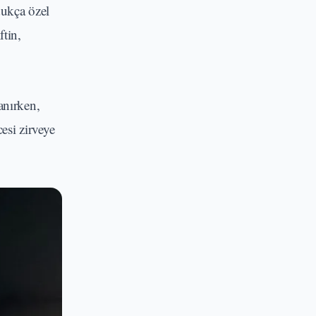
dukça özel
ftin,
anırken,
esi zirveye