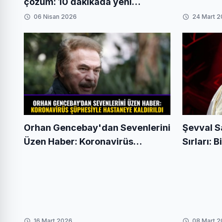
çözüm: 10 dakikada yeni
insanlarla tanıştıran uygulama
06 Nisan 2026
24 Mart 
Orhan Gencebay'dan Sevenlerini
Şevval 
Üzen Haber: Koronavirüs
Sırları: 
Şüphesiyle Hastaneye Kaldırıldı
16 Mart 2026
08 Mart 