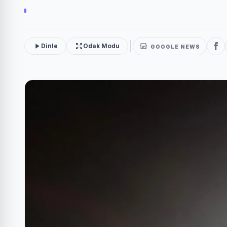
Dinle
Odak Modu
GOOGLE NEWS