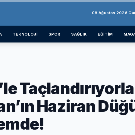
08 Ağustos 2026 Cu
A
TEKNOLOJİ
SPOR
SAĞLIK
EĞİTİM
MAGA
le Taçlandırıyorla
n’ın Haziran Düğ
emde!