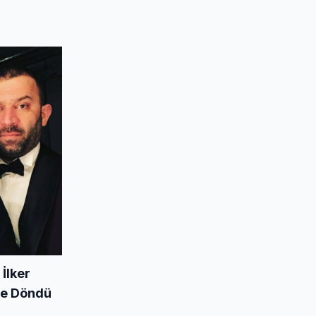
İlker
'ye Döndü