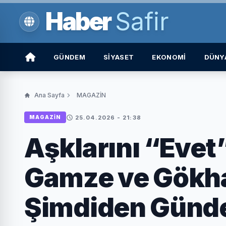
Haber
Safir
GÜNDEM
SİYASET
EKONOMİ
DÜNY
Ana Sayfa
MAGAZİN
25.04.2026 - 21:38
MAGAZİN
Aşklarını “Evet”
Gamze ve Gökha
Şimdiden Günd