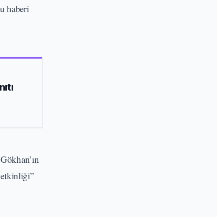
lu haberi
ıtı
e Gökhan’ın
etkinliği”