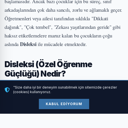
başlamasıdır. Ancak bazı çocuklar için bu süreç, sınıf
arkadaşlarından çok daha sancılı, zorlu ve ağlamaklı geçer.
Öğretmenleri veya ailesi tarafından sıklıkla "Dikkati
dağınık", "Çok tembel", "Zekası yaşıtlarından geride" gibi
haksız etiketlemelere maruz kalan bu çocukların çoğu
Disleksi
aslında
ile mücadele etmektedir.
Disleksi (Özel Öğrenme
Güçlüğü) Nedir?
Disleksi, bireyin normal veya normalin üstünde bir zekaya
"Size daha iyi bir deneyim sunabilmek için sitemizde çerezler
(cookies) kullanıyoruz.
sahip olmasına rağmen, okuma, yazma, heceleme ve dil
becerilerinde belirgin zorluklar yaşamasıdır. Disleksi bir
KABUL EDIYORUM
hastalık, bir zeka geriliği veya psikolojik bir travma sonucu
değildir.
oluşan bir sorun
Bu tamamen nörolojik bir